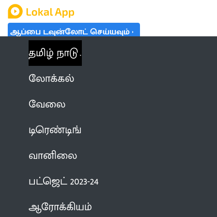
ஆப்பை டவுன்லோட் செய்யவும்
தமிழ் நாடு
லோக்கல்
வேலை
டிரெண்டிங்
வானிலை
பட்ஜெட் 2023-24
ஆரோக்கியம்