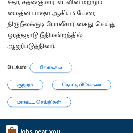
சுதா, சதீஷ்குமார், எட்வின் மற்றும்
மைதீன் பாஷா ஆகிய 5 பேரை
திருநீலக்குடி போலீசார் கைது செய்து
ஒரத்தநாடு நீதிமன்றத்தில்
ஆஜர்படுத்தினர்.
டேக்ஸ் :
லோக்கல்
குற்றம்
நோட்டிபிகேஷன்
மாவட்ட செய்திகள்
Jobs near you