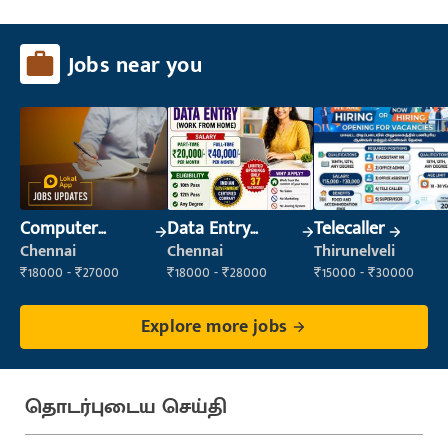
Jobs near you
Computer
Data Entry
Telecaller
Operator
Operator
Chennai
Chennai
Thirunelveli
₹18000 - ₹27000
₹18000 - ₹28000
₹15000 - ₹30000
Explore more jobs
தொடர்புடைய செய்தி