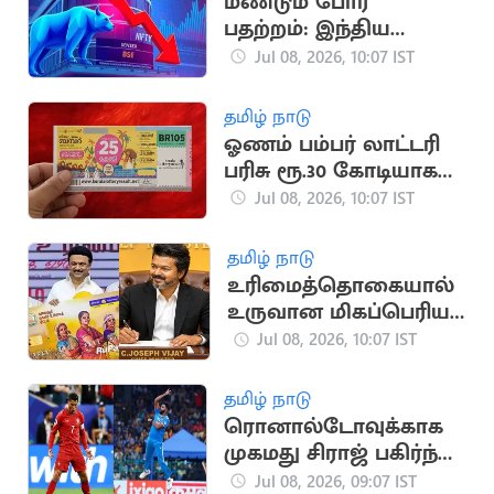
மீண்டும் போர்
பதற்றம்: இந்திய
பங்குச்சந்தைகள் கடும்
Jul 08, 2026, 10:07 IST
வீழ்ச்சி
தமிழ் நாடு
ஓணம் பம்பர் லாட்டரி
பரிசு ரூ.30 கோடியாக
உயர்வு
Jul 08, 2026, 10:07 IST
தமிழ் நாடு
உரிமைத்தொகையால்
உருவான மிகப்பெரிய
பொருளாதார மாற்றம்
Jul 08, 2026, 10:07 IST
தமிழ் நாடு
ரொனால்டோவுக்காக
முகமது சிராஜ் பகிர்ந்த
உருக்கமான பதிவு
Jul 08, 2026, 09:07 IST