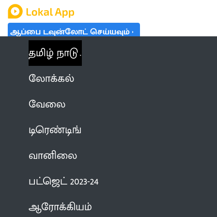
ஆப்பை டவுன்லோட் செய்யவும்
தமிழ் நாடு
லோக்கல்
வேலை
டிரெண்டிங்
வானிலை
பட்ஜெட் 2023-24
ஆரோக்கியம்