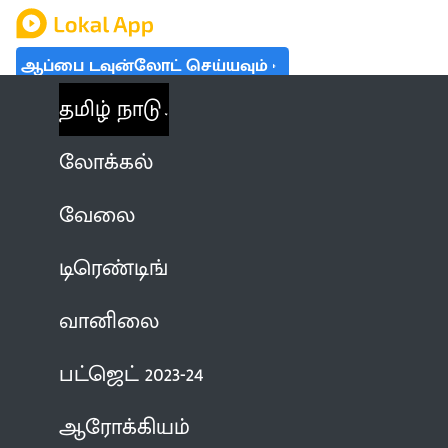
ஆப்பை டவுன்லோட் செய்யவும்
தமிழ் நாடு
லோக்கல்
வேலை
டிரெண்டிங்
வானிலை
பட்ஜெட் 2023-24
ஆரோக்கியம்