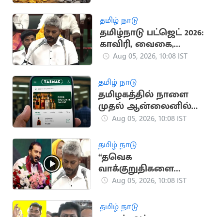
உயர்ந்துள்ளது
தமிழ் நாடு
தமிழ்நாடு பட்ஜெட் 2026:
காவிரி, வைகை,
தாமிரபரணியில் நதிச்
Aug 05, 2026, 10:08 IST
சுற்றுலா!
தமிழ் நாடு
தமிழகத்தில் நாளை
முதல் ஆன்லைனில்
மதுபானங்கள் ஆர்டர்
Aug 05, 2026, 10:08 IST
செய்யலாம்
தமிழ் நாடு
“தவெக
வாக்குறுதிகளை
முதல் பட்ஜெட்டிலேயே
Aug 05, 2026, 10:08 IST
நிறைவேற்றுவது
சாத்தியமற்றது”..
தமிழ் நாடு
தமிமுன் அன்சாரி