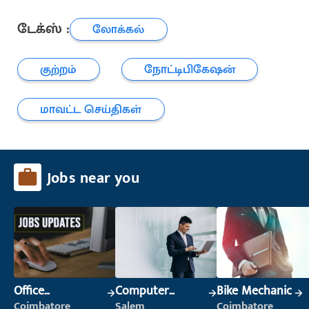
டேக்ஸ் :
லோக்கல்
குற்றம்
நோட்டிபிகேஷன்
மாவட்ட செய்திகள்
Jobs near you
Office
Computer
Bike Mechanic
Administrator
Operator
Coimbatore
Salem
Coimbatore