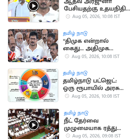
ஆதவ் அர்ஜுனா
பேசியதற்கு உதயநிதி
ஸ்டாலினின் பதில்!
Aug 05, 2026, 10:08 IST
தமிழ் நாடு
“திமுக என்றால்
கைது... அதிமுக
என்றால் Purchase”..
Aug 05, 2026, 10:08 IST
உதயநிதி ஸ்டாலின்
தமிழ் நாடு
தமிழ்நாடு பட்ஜெட்:
ஒரு ரூபாயில் அரசு
செய்யும் செலவு
Aug 05, 2026, 10:08 IST
விவரம்!
தமிழ் நாடு
நீட் தேர்வை
முழுமையாக ரத்து
செய்ய
Aug 05, 2026, 09:08 IST