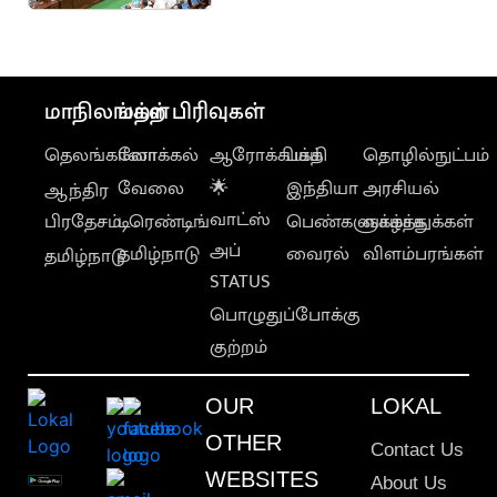
வலியுறுத்தப்படும்
மாநிலங்கள்
மற்ற பிரிவுகள்
தெலங்கானா
லோக்கல்
ஆரோக்கியம்
பக்தி
தொழில்நுட்பம்
வேலை
🌟
இந்தியா
அரசியல்
ஆந்திர
வாட்ஸ்
பிரதேசம்
டிரெண்டிங்
பெண்களுக்காக
வாழ்த்துக்கள்
அப்
தமிழ்நாடு
வைரல்
விளம்பரங்கள்
தமிழ்நாடு
STATUS
பொழுதுப்போக்கு
குற்றம்
OUR
LOKAL
OTHER
Contact Us
WEBSITES
About Us