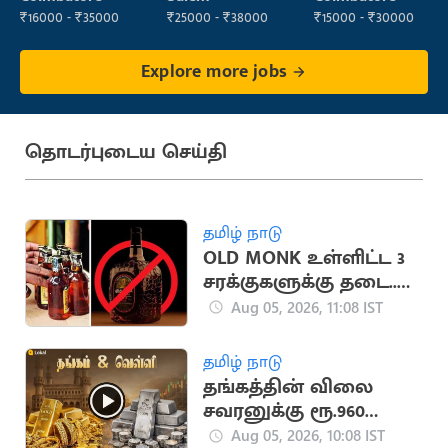
₹16000 - ₹35000
₹25000 - ₹38000
₹15000 - ₹30000
Explore more jobs
தொடர்புடைய செய்தி
தமிழ் நாடு
OLD MONK உள்ளிட்ட 3
சரக்குகளுக்கு தடை..
மதுபிரியர்களுக்கு
Aug 05, 2026, 11:08 IST
ஷாக்
தமிழ் நாடு
தங்கத்தின் விலை
சவரனுக்கு ரூ.960
மீண்டும்
Aug 05, 2026, 10:08 IST