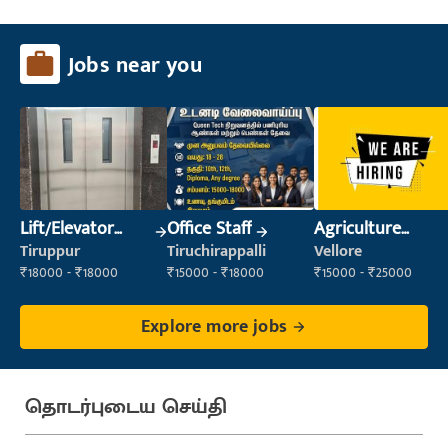
Jobs near you
Lift/Elevator
Office Staff
Agriculture
Technician
Labour
Tiruppur
Tiruchirappalli
Vellore
₹18000 - ₹18000
₹15000 - ₹18000
₹15000 - ₹25000
Explore more jobs
தொடர்புடைய செய்தி