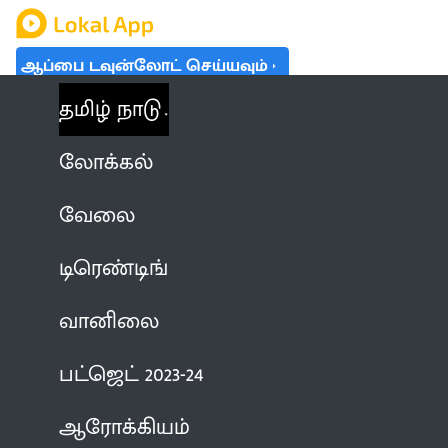
ஆப்பை டவுன்லோட் செய்யவும்
தமிழ் நாடு
லோக்கல்
வேலை
டிரெண்டிங்
வானிலை
பட்ஜெட் 2023-24
ஆரோக்கியம்