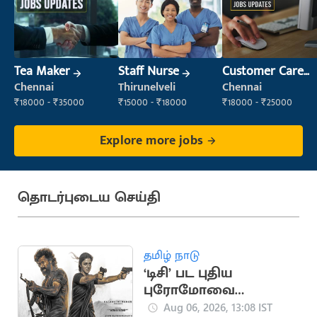
Tea Maker
Staff Nurse
Customer Care
Executive
Chennai
Thirunelveli
Chennai
₹18000 - ₹35000
₹15000 - ₹18000
₹18000 - ₹25000
Explore more jobs
தொடர்புடைய செய்தி
தமிழ் நாடு
‘டிசி’ பட புதிய
புரோமோவை
வெளியிட்ட படக்குழு
Aug 06, 2026, 13:08 IST