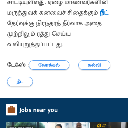
சாட்டியுள்ளது. ஏழை மாணவர்களின்
மருத்துவக் கனவைச் சிதைக்கும்
நீட்
தேர்வுக்கு நிரந்தரத் தீர்வாக அதை
முற்றிலும் ரத்து செய்ய
வலியுறுத்தப்பட்டது.
டேக்ஸ் :
லோக்கல்
கல்வி
நீட்
Jobs near you