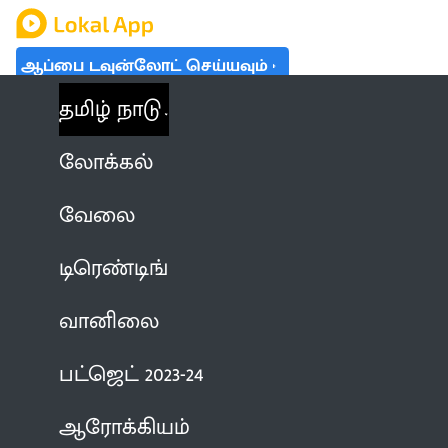
ஆப்பை டவுன்லோட் செய்யவும்
தமிழ் நாடு
லோக்கல்
வேலை
டிரெண்டிங்
வானிலை
பட்ஜெட் 2023-24
ஆரோக்கியம்