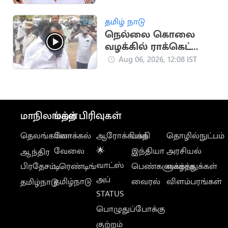
தமிழ் நாடு
நெல்லை கொலை
வழக்கில் ராக்கெட்
ராஜா உள்பட 11 பேர்
Aug 06, 2026, 12:08 IST
விடுதலை
மாநிலங்கள்
மற்ற பிரிவுகள்
தெலங்கானா
லோக்கல்
ஆரோக்கியம்
பக்தி
தொழில்நுட்பம்
வேலை
🌟
இந்தியா
அரசியல்
ஆந்திர
வாட்ஸ்
பிரதேசம்
டிரெண்டிங்
பெண்களுக்காக
வாழ்த்துக்கள்
அப்
தமிழ்நாடு
வைரல்
விளம்பரங்கள்
தமிழ்நாடு
STATUS
பொழுதுப்போக்கு
குற்றம்