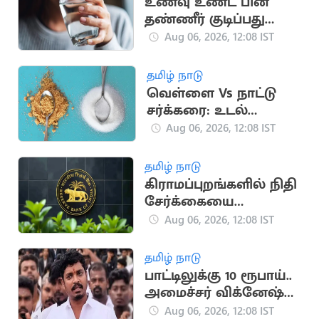
உணவு உண்ட பின்
தண்ணீர் குடிப்பது
நல்லதா?
Aug 06, 2026, 12:08 IST
தமிழ் நாடு
வெள்ளை Vs நாட்டு
சர்க்கரை: உடல்
நலத்திற்கு எது
Aug 06, 2026, 12:08 IST
சிறந்தது?
தமிழ் நாடு
கிராமப்புறங்களில் நிதி
சேர்க்கையை
அதிகரிக்க ரிசர்வ்
Aug 06, 2026, 12:08 IST
வங்கி உத்தரவு
தமிழ் நாடு
பாட்டிலுக்கு 10 ரூபாய்..
அமைச்சர் விக்னேஷ்
விளக்கம்
Aug 06, 2026, 12:08 IST