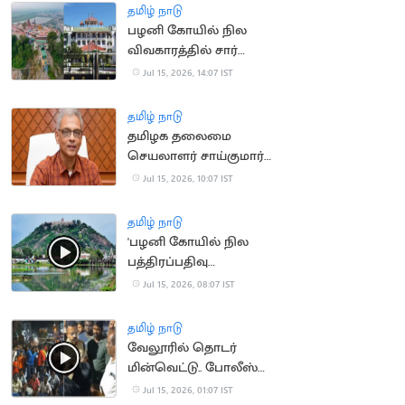
தமிழ் நாடு
பழனி கோயில் நில
விவகாரத்தில் சார்
பதிவாளர் கைதுக்கு
Jul 15, 2026, 14:07 IST
தடை
தமிழ் நாடு
தமிழக தலைமை
செயலாளர் சாய்குமார்
பதவிக்காலம் 6
Jul 15, 2026, 10:07 IST
மாதங்கள் நீட்டிப்பு
தமிழ் நாடு
'பழனி கோயில் நில
பத்திரப்பதிவு
செல்லாது'.. நீதிமன்றம்
Jul 15, 2026, 08:07 IST
தமிழ் நாடு
வேலூரில் தொடர்
மின்வெட்டு.. போலீஸ்
பேச்சால் சர்ச்சை
Jul 15, 2026, 01:07 IST