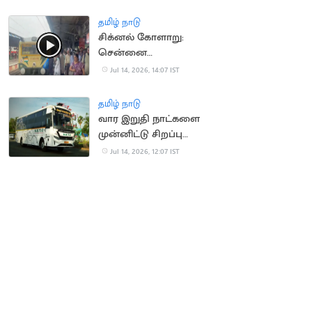
தமிழ் நாடு
சிக்னல் கோளாறு:
சென்னை
கடற்கரையில் புறநகர்
Jul 14, 2026, 14:07 IST
ரயில்கள் நிறுத்தம்
தமிழ் நாடு
வார இறுதி நாட்களை
முன்னிட்டு சிறப்பு
பேருந்துகள் இயக்கம்
Jul 14, 2026, 12:07 IST