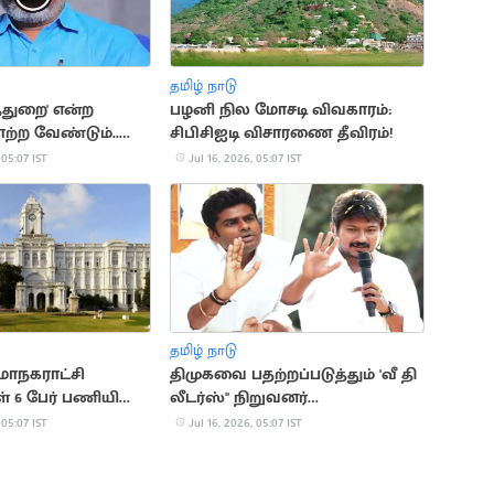
தமிழ் நாடு
த்துறை' என்ற
பழனி நில மோசடி விவகாரம்:
்ற வேண்டும்..
சிபிசிஐடி விசாரணை தீவிரம்!
ளவன்
 05:07 IST
Jul 16, 2026, 05:07 IST
தமிழ் நாடு
ாநகராட்சி
திமுகவை பதற்றப்படுத்தும் 'வீ தி
் 6 பேர் பணியிடை
லீடர்ஸ்" நிறுவனர்
அண்ணாமலை
 05:07 IST
Jul 16, 2026, 05:07 IST