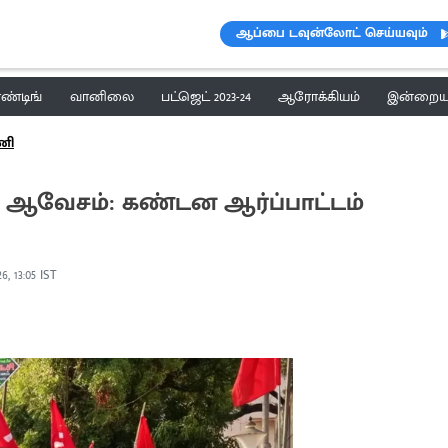
ஆப்பை டவுன்லோட் செய்யவும்
ெண்டிங்
வானிலை
பட்ஜெட் 2023-24
ஆரோக்கியம்
இன்றைய 
ணி
ம் ஆவேசம்: கண்டன ஆர்ப்பாட்டம்
6, 13:05 IST