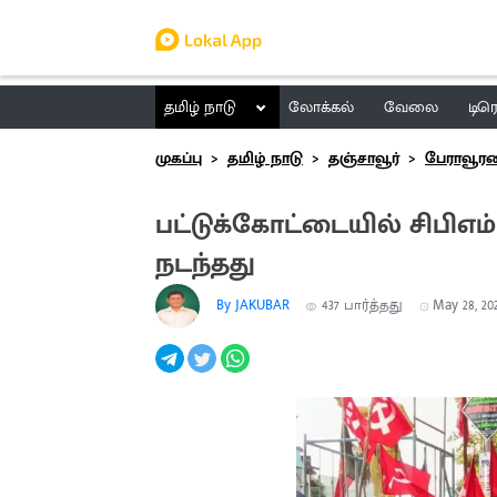
தமிழ் நாடு
லோக்கல்
வேலை
டிர
முகப்பு
தமிழ் நாடு
தஞ்சாவூர்
பேராவூர
பட்டுக்கோட்டையில் சிபிஎ
நடந்தது
By JAKUBAR
437
பார்த்தது
May 28, 202