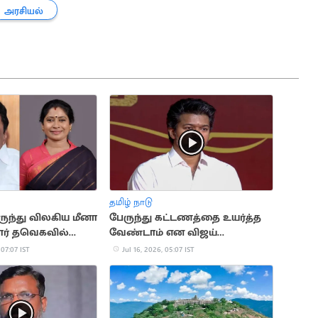
அரசியல்
தமிழ் நாடு
ருந்து விலகிய மீனா
பேருந்து கட்டணத்தை உயர்த்த
ார் தவெகவில்
வேண்டாம் என விஜய்
ர்?
அறிவுறுத்தல்?
 07:07 IST
Jul 16, 2026, 05:07 IST