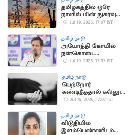
தமிழகத்தில் ஒரே
நாளில் மின் நுகர்வு
475.45 மில்லியன்
Jul 19, 2026, 17:07 IST
யூனிட்டாகப் பதிவு
தமிழ் நாடு
அயோத்தி கோயில்
நன்கொடை
விவகாரம்: பிரதமருக்கு
Jul 19, 2026, 17:07 IST
ராகுல் காந்தி கடிதம்
தமிழ் நாடு
பெற்றோர்
கண்டித்ததால் கல்லூரி
மாணவி தற்கொலை
Jul 19, 2026, 17:07 IST
தமிழ் நாடு
விடுதியில்
இளம்பெண்ணிடம்