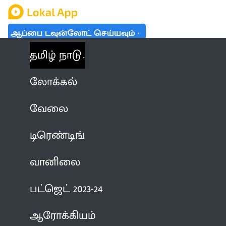
ஆப்பை டவுன்லோட் செய்யவும்
தமிழ் நாடு
லோக்கல்
வேலை
டிரெண்டிங்
வானிலை
பட்ஜெட் 2023-24
ஆரோக்கியம்