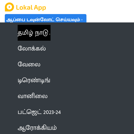
ஆப்பை டவுன்லோட் செய்யவும்
தமிழ் நாடு
லோக்கல்
வேலை
டிரெண்டிங்
வானிலை
பட்ஜெட் 2023-24
ஆரோக்கியம்