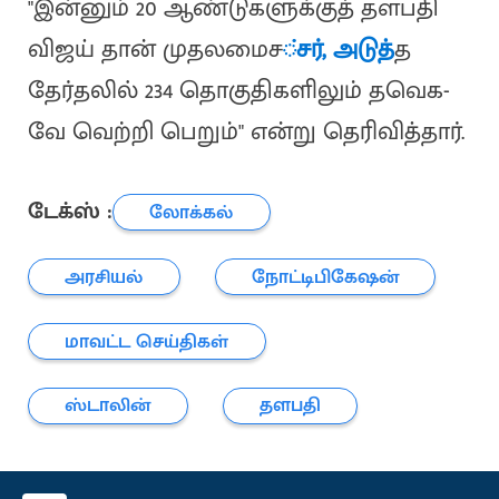
"இன்னும் 20 ஆண்டுகளுக்குத் தளபதி
விஜய் தான் முதலமைச
்சர்,
அடுத்
த
தேர்தலில் 234 தொகுதிகளிலும் தவெக-
வே வெற்றி பெறும்" என்று தெரிவித்தார்.
டேக்ஸ் :
லோக்கல்
அரசியல்
நோட்டிபிகேஷன்
மாவட்ட செய்திகள்
ஸ்டாலின்
தளபதி