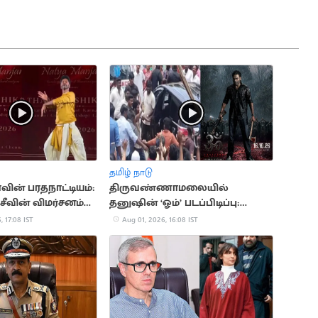
தமிழ் நாடு
வின் பரதநாட்டியம்:
திருவண்ணாமலையில்
்சீவின் விமர்சனம்
தனுஷின் ‘ஓம்’ படப்பிடிப்பு:
திரண்ட ரசிகர்கள்
, 17:08 IST
Aug 01, 2026, 16:08 IST