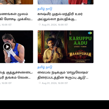
தமிழ் நாடு
ணங்கள் மூலம்
காஷ்மீர் முதல்-மந்திரி உமர்
்கி மோசடி: முக்கிய
அப்துல்லா தம்பதிக்கு
ி கைது
விவாகரத்து: கோர்ட் ஒப்புதல்
, 16:08 IST
Aug 01, 2026, 16:08 IST
தமிழ் நாடு
த் குத்துச்சண்டை:
வைபவ் நடிக்கும் 'மாறுவேஷம்'
த்ரி தங்கம் வென்று
திரைப்படத்தின் 'கருப்பு ஆடு'
பாடல் வெளியானது
, 16:08 IST
Aug 01, 2026, 16:08 IST