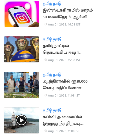
தமிழ் நாடு
இன்ஸ்டாகிராமில் மாதம்
50 மணிநேரம்: ஆய்வில்
தகவல்!
Aug 01, 2026, 16:08 IST
தமிழ் நாடு
தமிழ்நாட்டில்
தொடங்கிய ஈஷா
கிராமோத்சவம்!
Aug 01, 2026, 15:08 IST
தமிழ் நாடு
ஆந்திராவில் ரூ.18,000
கோடி மதிப்பிலான
திட்டங்களுக்கு அடிக்கல்
Aug 01, 2026, 11:08 IST
நாட்டிய பிரதமர் மோடி
தமிழ் நாடு
கபினி அணையில்
இருந்து நீர் திறப்பு..
தமிழ்நாட்டிற்கு தண்ணீர்
Aug 01, 2026, 11:08 IST