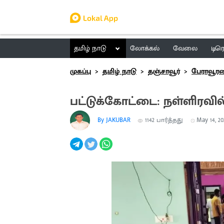
தமிழ் நாடு
லோக்கல்
வேலை
டிர
முகப்பு
தமிழ் நாடு
தஞ்சாவூர்
பேராவூர
பட்டுக்கோட்டை: நள்ளிரவில் வ
By JAKUBAR
1142
பார்த்தது
May 14, 202