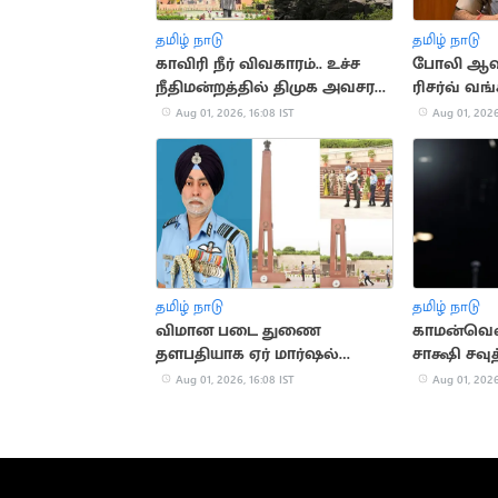
தமிழ் நாடு
தமிழ் நாடு
காவிரி நீர் விவகாரம்.. உச்ச
போலி ஆவ
நீதிமன்றத்தில் திமுக அவசர
ரிசர்வ் வங
மனு
குற்றவாள
Aug 01, 2026, 16:08 IST
Aug 01, 2026
தமிழ் நாடு
தமிழ் நாடு
விமான படை துணை
காமன்வெல்
தளபதியாக ஏர் மார்ஷல்
சாக்ஷி சவு
தேஜ்பால் சிங் பொறுப்பேற்பு
அசத்தல்!
Aug 01, 2026, 16:08 IST
Aug 01, 2026