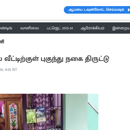
ஆப்பை டவுன்லோட் செய்யவும்
ெண்டிங்
வானிலை
பட்ஜெட் 2023-24
ஆரோக்கியம்
இன்றைய 
ணி
ீட்டிற்குள் புகுந்து நகை திருட்டு
6, 15:05 IST