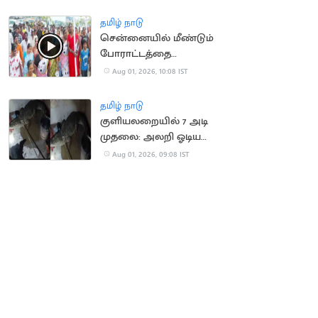
வர வாய்ப்பு
தமிழ் நாடு
சென்னையில் மீண்டும்
போராட்டத்தை
தொடங்கிய தூய்மை
Aug 01, 2026, 10:08 IST
பணியாளர்கள்
தமிழ் நாடு
குளியலறையில் 7 அடி
முதலை: அலறி ஓடிய
குடும்பத்தினர்
Aug 01, 2026, 09:08 IST