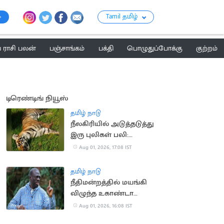
Tamil தமிழ்
ராசி பலன்
பஞ்சாங்கம்
பக்தி
பொழுதுப்போக்கு
குற்றம்
டிரெண்டிங் நியூஸ்
தமிழ் நாடு
நீலகிரியில் அடுத்தடுத்து
இரு புலிகள் பலி:
வனத்துறையினர்
Aug 01, 2026, 17:08 IST
விசாரணை
தமிழ் நாடு
நீதிமன்றத்தில் மயங்கி
விழுந்த உகாண்டா
எதிர்க்கட்சி தலைவர்
Aug 01, 2026, 16:08 IST