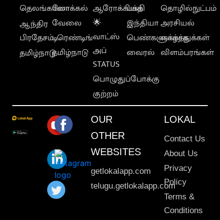
தெலங்கானா
லோக்கல்
ஆரோக்கியம்
பக்தி
தொழில்நுட்பம்
வேலை
🌟
இந்தியா
அரசியல்
ஆந்திர
வாட்ஸ்
பிரதேசம்
டிரெண்டிங்
பெண்களுக்காக
வாழ்த்துக்கள்
அப்
தமிழ்நாடு
வைரல்
விளம்பரங்கள்
தமிழ்நாடு
STATUS
பொழுதுப்போக்கு
குற்றம்
OUR
LOKAL
OTHER
Contact Us
WEBSITES
About Us
Privacy
getlokalapp.com
Policy
telugu.getlokalapp.com
Terms &
Conditions