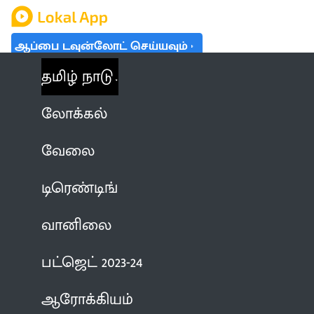
ஆப்பை டவுன்லோட் செய்யவும்
தமிழ் நாடு
லோக்கல்
வேலை
டிரெண்டிங்
வானிலை
பட்ஜெட் 2023-24
ஆரோக்கியம்