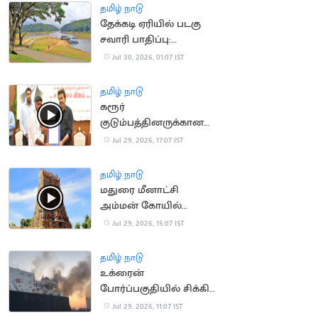
தண்டனை
தமிழ் நாடு
தேக்கடி ஏரியில் படகு
சவாரி பாதிப்பு:
சுற்றுலாப் பயணிகள்
Jul 30, 2026, 01:07 IST
கவலை
தமிழ் நாடு
கரூர்
குடும்பத்தினருக்கான
அரசு பணி ரத்து..
Jul 29, 2026, 17:07 IST
உச்சநீதிமன்றத்தில்
தமிழக அரசு மனு
தமிழ் நாடு
மதுரை மீனாட்சி
அம்மன் கோயில்
நிலமோசடி.. 19 பேர் மீது
Jul 29, 2026, 15:07 IST
வழக்கு
தமிழ் நாடு
உக்ரைன்
போர்ப்பகுதியில் சிக்கிய
இந்திய மாலுமிகளை
Jul 29, 2026, 11:07 IST