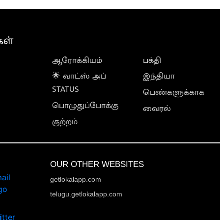
கள்
ஆரோக்கியம்
பக்தி
🌟 வாட்ஸ் அப்
இந்தியா
STATUS
பெண்களுக்காக
பொழுதுப்போக்கு
வைரல்
குற்றம்
OUR OTHER WEBSITES
getlokalapp.com
telugu.getlokalapp.com