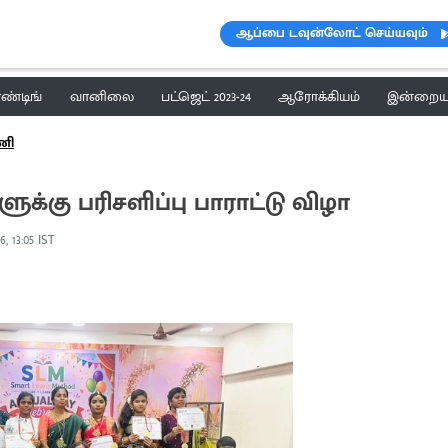
ஆப்பை டவுன்லோட் செய்யவும்
ெண்டிங்
வானிலை
பட்ஜெட் 2023-24
ஆரோக்கியம்
இன்றைய 
ணி
க்கு பரிசளிப்பு பாராட்டு விழா
6, 13:05 IST