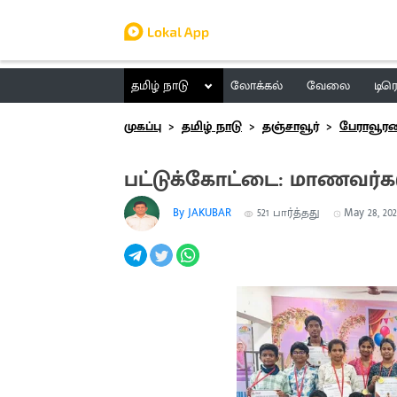
தமிழ் நாடு
லோக்கல்
வேலை
டிர
முகப்பு
தமிழ் நாடு
தஞ்சாவூர்
பேராவூர
பட்டுக்கோட்டை: மாணவர்களு
By JAKUBAR
521
பார்த்தது
May 28, 202