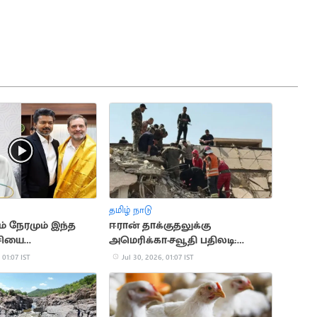
தமிழ் நாடு
் நேரமும் இந்த
ஈரான் தாக்குதலுக்கு
சியை
அமெரிக்கா-சவூதி பதிலடி:
யது.. அமைச்சர்
ஈராக்கில் 20 பேர் பலி
 01:07 IST
Jul 30, 2026, 01:07 IST
்ஜுனா