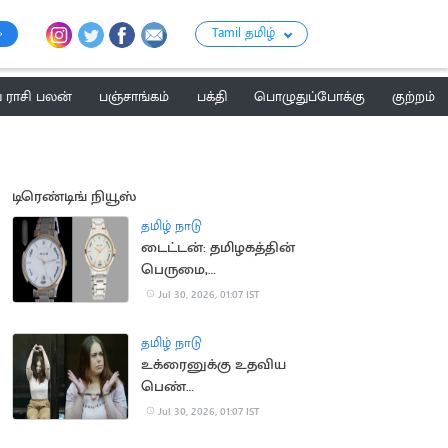
Tamil தமிழ்
ராசி பலன்
பஞ்சாங்கம்
பக்தி
பொழுதுப்போக்கு
குற்றம்
டிரெண்டிங் நியூஸ்
தமிழ் நாடு
டைட்டன்: தமிழகத்தின்
பெருமை,
இந்தியர்களின்
Jul 30, 2026, 01:07 IST
அடையாளம்
தமிழ் நாடு
உக்ரைனுக்கு உதவிய
பெண்
பத்திரிகையாளருக்கு 12
Jul 30, 2026, 01:07 IST
ஆண்டுகள் சிறை