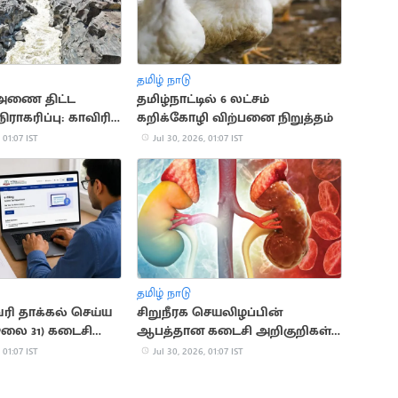
தமிழ் நாடு
அணை திட்ட
தமிழ்நாட்டில் 6 லட்சம்
ராகரிப்பு: காவிரி
கறிக்கோழி விற்பனை நிறுத்தம்
ஆணையம்
 01:07 IST
Jul 30, 2026, 01:07 IST
ை
தமிழ் நாடு
ி தாக்கல் செய்ய
சிறுநீரக செயலிழப்பின்
லை 31) கடைசி
ஆபத்தான கடைசி அறிகுறிகள்:
எச்சரிக்கை!
 01:07 IST
Jul 30, 2026, 01:07 IST