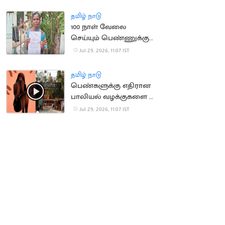
பாதுகாப்பாக மீட்க
கோரிக்கை
தமிழ் நாடு
100 நாள் வேலை
செய்யும் பெண்ணுக்கு
ரூ.2.79 கோடி GST
Jul 29, 2026, 11:07 IST
நோட்டீஸ்
தமிழ் நாடு
பெண்களுக்கு எதிரான
பாலியல் வழக்குகளை 2
மாதங்களில் முடிக்க
Jul 29, 2026, 11:07 IST
நீதிமன்றம் உத்தரவு