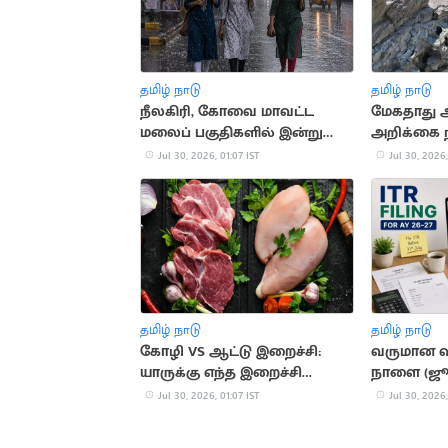
தமிழ் நாடு
தமிழ் நாடு
நீலகிரி, கோவை மாவட்ட
மேகதாது 
மலைப் பகுதிகளில் இன்று
அறிக்கை நி
கனமழைக்கு வாய்ப்பு
நதிநீர் 
Jul 30, 2026, 01:07 IST
Jul 30, 2026,
நடவடிக்க
தமிழ் நாடு
தமிழ் நாடு
கோழி VS ஆட்டு இறைச்சி:
வருமான வர
யாருக்கு எந்த இறைச்சி
நாளை (ஜூ
நல்லது
நாள்
Jul 30, 2026, 01:07 IST
Jul 30, 2026,