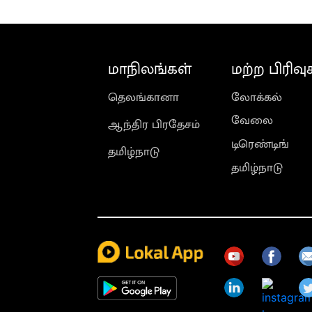
மாநிலங்கள்
மற்ற பிரிவு
தெலங்கானா
லோக்கல்
வேலை
ஆந்திர பிரதேசம்
டிரெண்டிங்
தமிழ்நாடு
தமிழ்நாடு