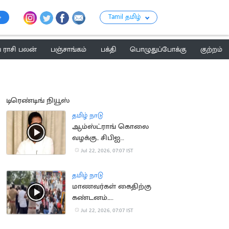
Tamil தமிழ்
ராசி பலன்
பஞ்சாங்கம்
பக்தி
பொழுதுப்போக்கு
குற்றம்
டிரெண்டிங் நியூஸ்
தமிழ் நாடு
ஆம்ஸ்ட்ராங் கொலை
வழக்கு.. சிபிஐ
விசாரணைக்கு
Jul 22, 2026, 07:07 IST
உச்சநீதிமன்றம்
அனுமதி
தமிழ் நாடு
மாணவர்கள் கைதிற்கு
கண்டனம்..
திருவொற்றியூர் காவல்
Jul 22, 2026, 07:07 IST
நிலையம் முற்றுகை