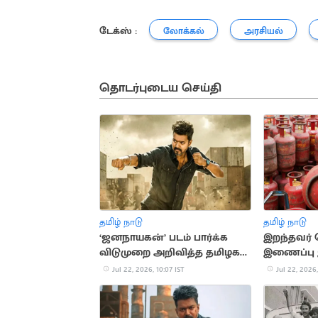
டேக்ஸ் :
லோக்கல்
அரசியல்
தொடர்புடைய செய்தி
தமிழ் நாடு
தமிழ் நாடு
‘ஜனநாயகன்’ படம் பார்க்க
இறந்தவர் 
விடுமுறை அறிவித்த தமிழக
இணைப்பு 
நிறுவனம்
சிலிண்டர்
Jul 22, 2026, 10:07 IST
Jul 22, 2026,
நிறுத்தம்