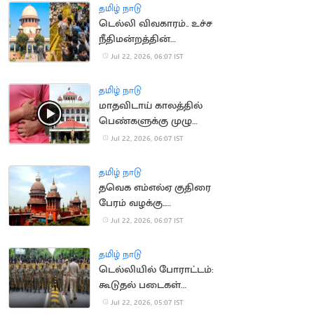
தமிழ் நாடு
டெல்லி விவகாரம்.. உச்ச
நீதிமன்றத்தின்
கருத்தால் சர்ச்சை
Jul 22, 2026, 06:07 IST
தமிழ் நாடு
மாதவிடாய் காலத்தில்
பெண்களுக்கு முழு
ஊதியத்துடன் விடுப்பு..
Jul 22, 2026, 06:07 IST
நீதிமன்றம் வலியுறுத்தல்
தமிழ் நாடு
தவெக எம்எல்ஏ குதிரை
பேரம் வழக்கு..
காவல்துறைக்கு
Jul 22, 2026, 06:07 IST
உயர்நீதிமன்றம் உத்தரவு
தமிழ் நாடு
டெல்லியில் போராட்டம்:
கூடுதல் படைகள்
வரவழைப்பு
Jul 22, 2026, 05:07 IST