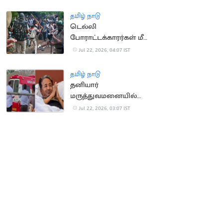
தமிழ் நாடு
டெல்லி
போராட்டக்காரர்கள் மீது
தாக்குதல் வழக்கு இன்று
Jul 22, 2026, 04:07 IST
விசாரணை
தமிழ் நாடு
தனியார்
மருத்துவமனையில்
சோனம் வாங்சுக்
Jul 22, 2026, 03:07 IST
அனுமதி