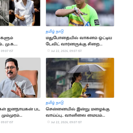
தமிழ் நாடு
்களும்
மதுபோதையில் வாகனம் ஓட்டிய
. மு.க.
டேவிட் வார்னருக்கு சிறை
ன் அரசியல்
தண்டனை
 09:07 IST
Jul 22, 2026, 09:07 IST
தமிழ் நாடு
்கள் ஜனநாயகன் பட
சென்னையில் இன்று மழைக்கு
மும்முரம்
வாய்ப்பு.. வானிலை மையம்
 வெட்கக்கேடானது”..
அப்டேட்
 09:07 IST
Jul 22, 2026, 09:07 IST
கரன்