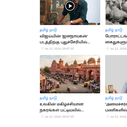
தமிழ் நாடு
தமிழ் நாடு
விஜய்யின் 'ஜனநாயகன்'
போராட்டங
படத்திற்கு புதுச்சேரியில்
கைதுகளும்.
சிறப்பு காட்சிக்கு அனுமதி
ஸ்டாலினி
Jul 22, 2026, 09:07 IST
Jul 22, 2026,
வரலாறு
தமிழ் நாடு
தமிழ் நாடு
உலகின் மகிழ்ச்சியான
"அமைச்சர
நகரங்கள் பட்டியலில்
பணிகளில் 
ஜெய்ப்பூர் 6-வது இடம்
காட்டுவது
Jul 22, 2026, 09:07 IST
Jul 22, 2026,
டிடிவி தின