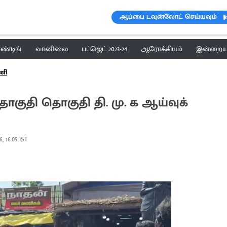
ஆப்பை டவுன்லோட் செய்யவும்
ெண்டிங்
வானிலை
பட்ஜெட் 2023-24
ஆரோக்கியம்
இன்றைய 
ணி
குதி தொகுதி தி. மு. க ஆய்வுக்
6, 16:05 IST