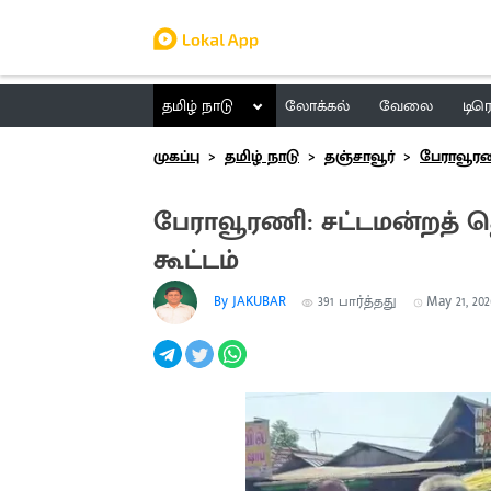
தமிழ் நாடு
லோக்கல்
வேலை
டிர
முகப்பு
தமிழ் நாடு
தஞ்சாவூர்
பேராவூர
பேராவூரணி: சட்டமன்றத் தொ
கூட்டம்
By JAKUBAR
391
பார்த்தது
May 21, 202