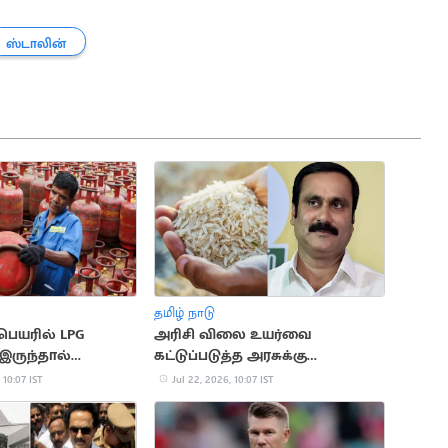
ஸ்டாலின்
தமிழ் நாடு
பெயரில் LPG
அரிசி விலை உயர்வை
இருந்தால்
கட்டுப்படுத்த அரசுக்கு
 விநியோகம்
அன்புமணி ராமதாஸ் கோரிக்கை
 10:07 IST
Jul 22, 2026, 10:07 IST