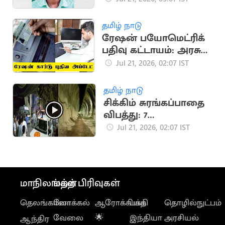
இளைஞர்
தமிழ் நாடு
ரேஷன் பயோமெட்ரிக்
பதிவு கட்டாயம்: அரசு
எச்சரிக்கை
Jul 21, 2026, 02:07 IST
தமிழ் நாடு
சிக்கிம் சுரங்கப்பாதை
விபத்து: 7
தொழிலாளர்கள்
Jul 21, 2026, 02:07 IST
உயிரிழப்பு
மாநிலங்கள்
மற்ற பிரிவுகள்
தெலங்கானா
லோக்கல்
ஆரோக்கியம்
பக்தி
தொழில்நுட்பம்
வேலை
🌟
இந்தியா
அரசியல்
ஆந்திர