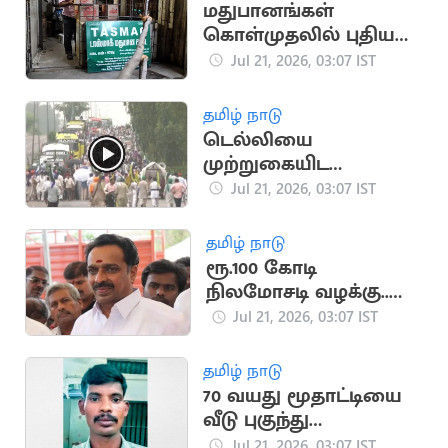
மதுபானங்கள்
கொள்முதலில் புதிய
நடைமுறை -
Jul 21, 2026, 03:07 IST
‘டாஸ்மாக்' நிர்வாகம்
அதிரடி
தமிழ் நாடு
டெல்லியை
முற்றுகையிட
விவசாயிகள் ஆயத்தம்
Jul 21, 2026, 03:07 IST
தமிழ் நாடு
ரூ.100 கோடி
நிலமோசடி வழக்கு..
எம்.ஆர்.விஜயபாசகர்
Jul 21, 2026, 03:07 IST
மீண்டும் ஆஜராக
உத்தரவு
தமிழ் நாடு
70 வயது மூதாட்டியை
வீடு புகுந்து
பலாத்காரம் செய்த
Jul 21, 2026, 03:07 IST