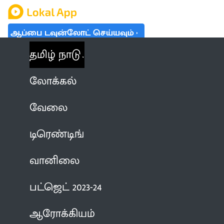
ஆப்பை டவுன்லோட் செய்யவும்
தமிழ் நாடு
லோக்கல்
வேலை
டிரெண்டிங்
வானிலை
பட்ஜெட் 2023-24
ஆரோக்கியம்