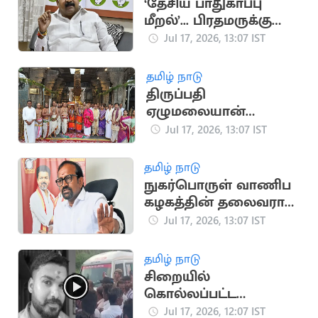
‘தேசிய பாதுகாப்பு
மீறல்’... பிரதமருக்கு
மாணிக்கம் தாகூர்
Jul 17, 2026, 13:07 IST
கடிதம்
தமிழ் நாடு
திருப்பதி
ஏழுமலையான்
கோவிலில்
Jul 17, 2026, 13:07 IST
கோலாகலமாக
நடைபெற்ற ஆனிவார
தமிழ் நாடு
ஆஸ்தான விழா
நுகர்பொருள் வாணிப
கழகத்தின் தலைவராக
அமைச்சர்
Jul 17, 2026, 13:07 IST
வெங்கடரமணனை
நியமனம்
தமிழ் நாடு
சிறையில்
கொல்லப்பட்ட
சபரிவர்மன் உடலுடன்
Jul 17, 2026, 12:07 IST