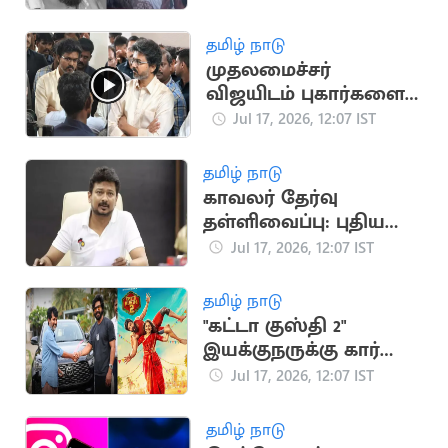
குடும்பத்தினர்
போராட்டம்
தமிழ் நாடு
முதலமைச்சர்
விஜயிடம் புகார்களை
அடுக்கிய விடுதி
Jul 17, 2026, 12:07 IST
மாணவர்கள்
தமிழ் நாடு
காவலர் தேர்வு
தள்ளிவைப்பு: புதிய
அரசுக்கு உதயநிதி
Jul 17, 2026, 12:07 IST
ஸ்டாலின் கண்டனம்
தமிழ் நாடு
"கட்டா குஸ்தி 2"
இயக்குநருக்கு கார்
பரிசளித்த விஷ்ணு
Jul 17, 2026, 12:07 IST
விஷால்
தமிழ் நாடு