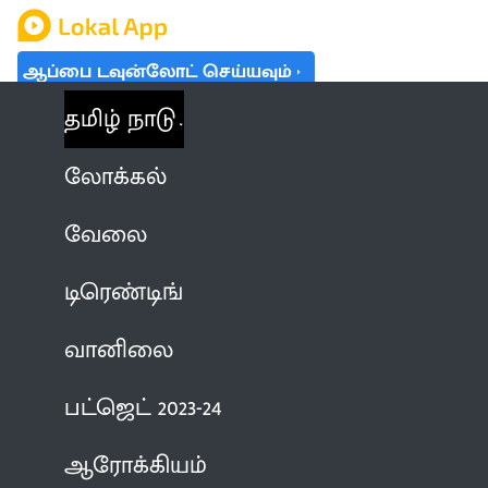
ஆப்பை டவுன்லோட் செய்யவும்
தமிழ் நாடு
லோக்கல்
வேலை
டிரெண்டிங்
வானிலை
பட்ஜெட் 2023-24
ஆரோக்கியம்