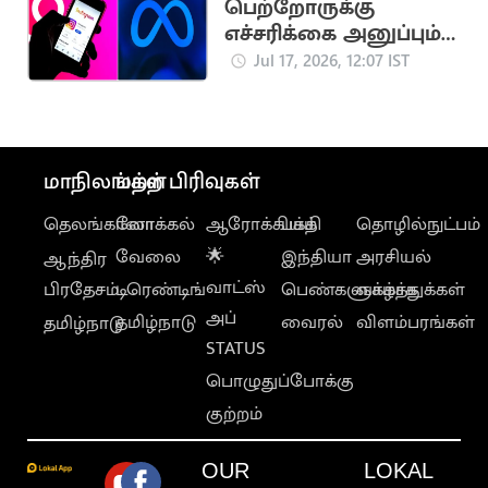
பெற்றோருக்கு
எச்சரிக்கை அனுப்பும்
இன்ஸ்டாகிராம் புதிய
Jul 17, 2026, 12:07 IST
வசதி
மாநிலங்கள்
மற்ற பிரிவுகள்
தெலங்கானா
லோக்கல்
ஆரோக்கியம்
பக்தி
தொழில்நுட்பம்
வேலை
🌟
இந்தியா
அரசியல்
ஆந்திர
வாட்ஸ்
பிரதேசம்
டிரெண்டிங்
பெண்களுக்காக
வாழ்த்துக்கள்
அப்
தமிழ்நாடு
வைரல்
விளம்பரங்கள்
தமிழ்நாடு
STATUS
பொழுதுப்போக்கு
குற்றம்
OUR
LOKAL