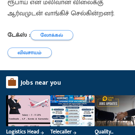
ரூபாய் என மலிவான விலைக்கு
ஆர்வமுடன் வாங்கிச் செல்கின்றனர்.
டேக்ஸ் :
லோக்கல்
விவசாயம்
Jobs near you
Logistics Head
Telecaller
Quality