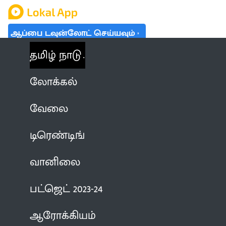
ஆப்பை டவுன்லோட் செய்யவும்
தமிழ் நாடு
லோக்கல்
வேலை
டிரெண்டிங்
வானிலை
பட்ஜெட் 2023-24
ஆரோக்கியம்