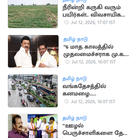
நீரின்றி கருகி வரும்
பயிர்கள்.. விவசாயிகள்
வேதனை
Jul 12, 2026, 17:07 IST
தமிழ் நாடு
“6 மாத காலத்தில்
முதலமைச்சராக மு.க.
ஸ்டாலின் வருவார்”..
Jul 12, 2026, 16:07 IST
அனிதா
ராதாகிருஷ்ணன்
தமிழ் நாடு
வங்கதேசத்தில்
கனமழை..
வெள்ளத்தில் சிக்கி 44
Jul 12, 2026, 16:07 IST
பேர் பலி
தமிழ் நாடு
“ஊழல்
பெருச்சாளிகளை தேடி