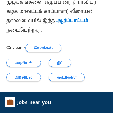
முழக்கங்களை எழுப்பினர். திராவிடர்
கழக மாவட்டக் காப்பாளர் வீரையன்
தலைமையில் இந்த
ஆர்ப்பாட்டம்
நடைபெற்றது.
டேக்ஸ் :
லோக்கல்
அரசியல்
நீட்
அரசியல்
ஸ்டாலின்
Jobs near you