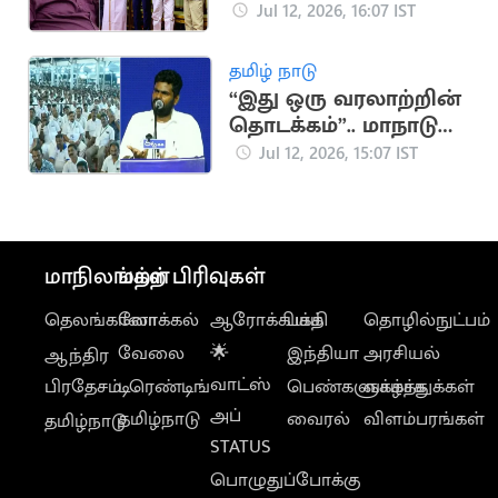
தவெக-விற்கு
Jul 12, 2026, 16:07 IST
இழுக்கிறார்கள்”..
கிருஷ்ணசாமி
தமிழ் நாடு
விமர்சனம்
“இது ஒரு வரலாற்றின்
தொடக்கம்”.. மாநாடு
குறித்து
Jul 12, 2026, 15:07 IST
அண்ணாமலை பதிவு
மாநிலங்கள்
மற்ற பிரிவுகள்
தெலங்கானா
லோக்கல்
ஆரோக்கியம்
பக்தி
தொழில்நுட்பம்
வேலை
🌟
இந்தியா
அரசியல்
ஆந்திர
வாட்ஸ்
பிரதேசம்
டிரெண்டிங்
பெண்களுக்காக
வாழ்த்துக்கள்
அப்
தமிழ்நாடு
வைரல்
விளம்பரங்கள்
தமிழ்நாடு
STATUS
பொழுதுப்போக்கு