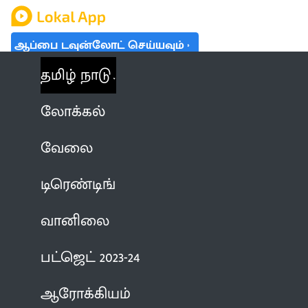
ஆப்பை டவுன்லோட் செய்யவும்
தமிழ் நாடு
லோக்கல்
வேலை
டிரெண்டிங்
வானிலை
பட்ஜெட் 2023-24
ஆரோக்கியம்