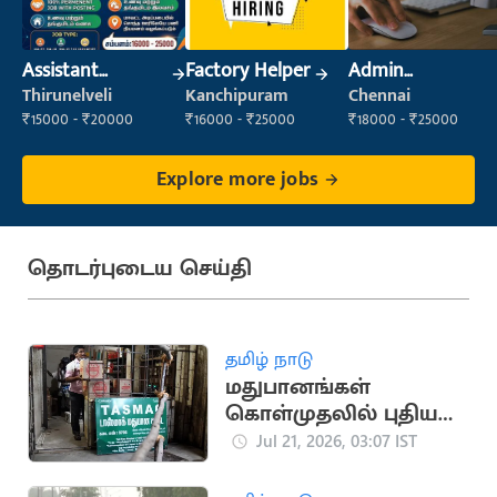
Assistant
Factory Helper
Admin
Manager
Supervisor
Thirunelveli
Kanchipuram
Chennai
₹15000 - ₹20000
₹16000 - ₹25000
₹18000 - ₹25000
Explore more jobs
தொடர்புடைய செய்தி
தமிழ் நாடு
மதுபானங்கள்
கொள்முதலில் புதிய
நடைமுறை -
Jul 21, 2026, 03:07 IST
‘டாஸ்மாக்' நிர்வாகம்
அதிரடி