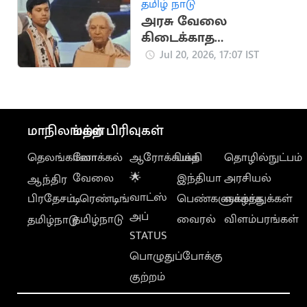
தமிழ் நாடு
அரசு வேலை
கிடைக்காத
விரக்தியில் இளைஞர்
Jul 20, 2026, 17:07 IST
தற்கொலை
மாநிலங்கள்
மற்ற பிரிவுகள்
தெலங்கானா
லோக்கல்
ஆரோக்கியம்
பக்தி
தொழில்நுட்பம்
வேலை
🌟
இந்தியா
அரசியல்
ஆந்திர
வாட்ஸ்
பிரதேசம்
டிரெண்டிங்
பெண்களுக்காக
வாழ்த்துக்கள்
அப்
தமிழ்நாடு
வைரல்
விளம்பரங்கள்
தமிழ்நாடு
STATUS
பொழுதுப்போக்கு
குற்றம்