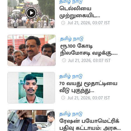
தமிழ் நாடு
டெல்லியை
முற்றுகையிட
விவசாயிகள் ஆயத்தம்
Jul 21, 2026, 03:07 IST
தமிழ் நாடு
ரூ.100 கோடி
நிலமோசடி வழக்கு..
எம்.ஆர்.விஜயபாசகர்
Jul 21, 2026, 03:07 IST
மீண்டும் ஆஜராக
உத்தரவு
தமிழ் நாடு
70 வயது மூதாட்டியை
வீடு புகுந்து
பலாத்காரம் செய்த
Jul 21, 2026, 03:07 IST
இளைஞர்
தமிழ் நாடு
ரேஷன் பயோமெட்ரிக்
பதிவு கட்டாயம்: அரசு