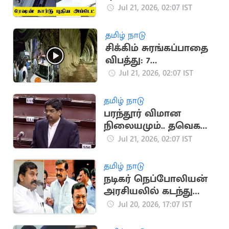
எச்சரிக்கை
Jul 21, 2026, 02:07 IST
தமிழ் நாடு
சிக்கிம் சுரங்கப்பாதை
விபத்து: 7
தொழிலாளர்கள்
Jul 21, 2026, 02:07 IST
உயிரிழப்பு
தமிழ் நாடு
பரந்தூர் விமான
நிலையமும்.. தவெக
அரசின் நிலைப்பாடும்
Jul 21, 2026, 02:07 IST
தமிழ் நாடு
நடிகர் நெப்போலியன்
அரசியலில் கடந்து
வந்த முக்கிய
Jul 20, 2026, 17:07 IST
நிகழ்வுகள்