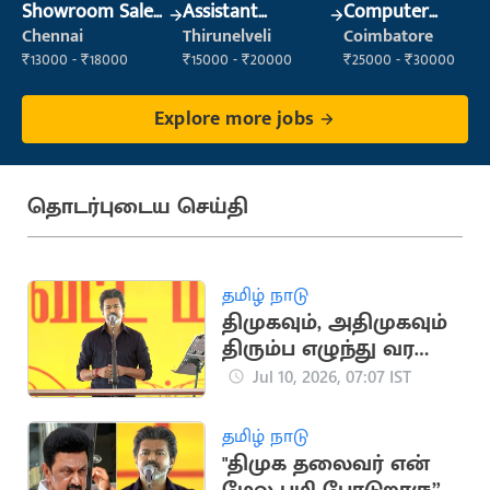
Showroom Sales
Assistant
Computer
Executive (Retail
Manager
Operator
Chennai
Thirunelveli
Coimbatore
Sales)
₹13000 - ₹18000
₹15000 - ₹20000
₹25000 - ₹30000
Explore more jobs
தொடர்புடைய செய்தி
தமிழ் நாடு
திமுகவும், அதிமுகவும்
திரும்ப எழுந்து வர
முடியாதபடி.. CM விஜய்
Jul 10, 2026, 07:07 IST
பேச்சு
தமிழ் நாடு
"திமுக தலைவர் என்