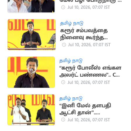
மேல பழி போடுறாரு”..
CM விஜய் பேச்சு
Jul 10, 2026, 07:07 IST
தமிழ் நாடு
கரூர் சம்பவத்தை
நினைவு கூர்ந்த
முதல்வர் விஜய்
Jul 10, 2026, 07:07 IST
தமிழ் நாடு
“கரூர் போலீஸ் எங்கள
அலர்ட் பண்ணல”.. CM
விஜய் பேச்சு
Jul 10, 2026, 07:07 IST
தமிழ் நாடு
“இனி மேல் தளபதி
ஆட்சி தான்”..
எம்.ஆர்.விஜயபாஸ்கர்
Jul 10, 2026, 07:07 IST
பேச்சு