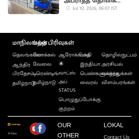
அபராதத் தொகை
ரூ.2,500ஆக அதிகரிப்பு
Jul 10, 2026, 06:07 IST
மாநிலங்கள்
மற்ற பிரிவுகள்
தெலங்கானா
லோக்கல்
ஆரோக்கியம்
பக்தி
தொழில்நுட்பம்
வேலை
🌟
இந்தியா
அரசியல்
ஆந்திர
வாட்ஸ்
பிரதேசம்
டிரெண்டிங்
பெண்களுக்காக
வாழ்த்துக்கள்
அப்
தமிழ்நாடு
வைரல்
விளம்பரங்கள்
தமிழ்நாடு
STATUS
பொழுதுப்போக்கு
குற்றம்
OUR
LOKAL
OTHER
Contact Us