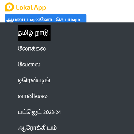
ஆப்பை டவுன்லோட் செய்யவும்
தமிழ் நாடு
லோக்கல்
வேலை
டிரெண்டிங்
வானிலை
பட்ஜெட் 2023-24
ஆரோக்கியம்