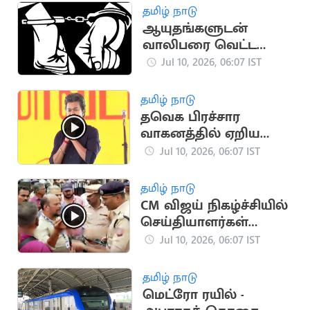
தமிழ் நாடு
ஆயுதங்களுடன்
வாலிபரை வெட்ட
முயன்ற 6 பேர் கைது
Jul 10, 2026, 06:07 IST
தமிழ் நாடு
தவெக பிரச்சார
வாகனத்தில் ஏறிய
முதலமைச்சர் விஜய்
Jul 10, 2026, 06:07 IST
தமிழ் நாடு
CM விஜய் நிகழ்ச்சியில்
செய்தியாளர்கள்
வெளியேற்றம்-
Jul 10, 2026, 06:07 IST
போலீசாருடன்
வாக்குவாதம்
தமிழ் நாடு
மெட்ரோ ரயில் -