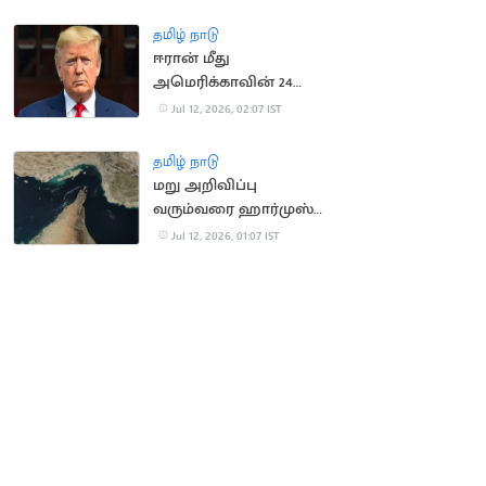
தளங்களை சீரமைக்கும்
ஈரான்
தமிழ் நாடு
ஈரான் மீது
அமெரிக்காவின் 24
மணி நேர கெடு;
Jul 12, 2026, 02:07 IST
டிரம்பை கொல்ல
சதித்திட்டம்?
தமிழ் நாடு
மறு அறிவிப்பு
வரும்வரை ஹார்முஸ்
நீரிணையை மூடிய
Jul 12, 2026, 01:07 IST
ஈரான்