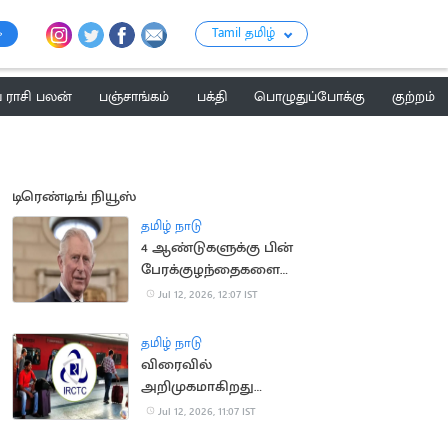
Tamil தமிழ்
ராசி பலன்
பஞ்சாங்கம்
பக்தி
பொழுதுப்போக்கு
குற்றம்
டிரெண்டிங் நியூஸ்
தமிழ் நாடு
4 ஆண்டுகளுக்கு பின்
பேரக்குழந்தைகளை
சந்தித்த இங்கிலாந்து
Jul 12, 2026, 12:07 IST
மன்னர் சார்லஸ்
தமிழ் நாடு
விரைவில்
அறிமுகமாகிறது
மேம்படுத்தப்பட்ட புதிய
Jul 12, 2026, 11:07 IST
ஐ.ஆர்.சி.டி.சி.