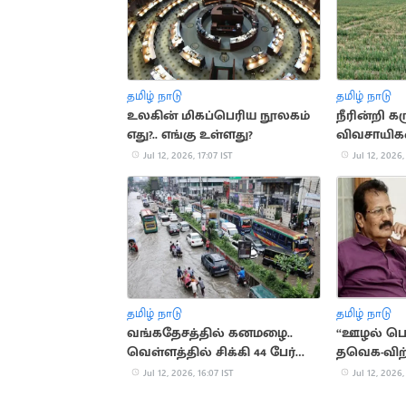
தமிழ் நாடு
தமிழ் நாடு
உலகின் மிகப்பெரிய நூலகம்
நீரின்றி கர
எது?.. எங்கு உள்ளது?
விவசாயி
Jul 12, 2026, 17:07 IST
Jul 12, 2026,
தமிழ் நாடு
தமிழ் நாடு
வங்கதேசத்தில் கனமழை..
“ஊழல் பெ
வெள்ளத்தில் சிக்கி 44 பேர்
தவெக-விற்
பலி
இழுக்கிறார்
Jul 12, 2026, 16:07 IST
Jul 12, 2026,
கிருஷ்ணசா