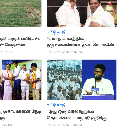
தமிழ் நாடு
ுகி வரும் பயிர்கள்..
“6 மாத காலத்தில்
கள் வேதனை
முதலமைச்சராக மு.க. ஸ்டாலின்
வருவார்”.. அனிதா
 17:07 IST
Jul 12, 2026, 16:07 IST
ராதாகிருஷ்ணன்
தமிழ் நாடு
ருச்சாளிகளை தேடி
“இது ஒரு வரலாற்றின்
கு
தொடக்கம்”.. மாநாடு குறித்து
கள்”..
அண்ணாமலை பதிவு
 16:07 IST
Jul 12, 2026, 15:07 IST
மி விமர்சனம்