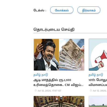
டேக்ஸ் :
லோக்கல்
நிர்வாகம்
தொடர்புடைய செய்தி
தமிழ் நாடு
தமிழ் நாடு
ஆடி மாதத்தில் ரூ.2,500
10th போதும
உரிமைத்தொகை.. CM விஜய்
விமானப்
எடுக்கும் முடிவு
Jul 12, 2026, 17:07 IST
Jul 12, 2026,