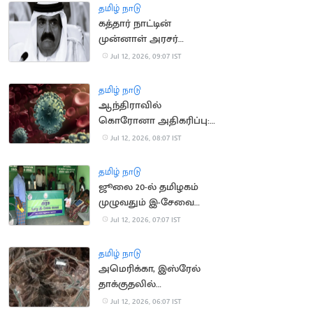
இணையதளம்
தமிழ் நாடு
கத்தார் நாட்டின்
முன்னாள் அரசர்
காலமானார்
Jul 12, 2026, 09:07 IST
தமிழ் நாடு
ஆந்திராவில்
கொரோனா அதிகரிப்பு:
சுகாதாரத் துறைக்கு
Jul 12, 2026, 08:07 IST
அரசு எச்சரிக்கை
தமிழ் நாடு
ஜூலை 20-ல் தமிழகம்
முழுவதும் இ-சேவை
மையங்கள் மூடல்
Jul 12, 2026, 07:07 IST
தமிழ் நாடு
அமெரிக்கா, இஸ்ரேல்
தாக்குதலில்
சேதமடைந்த அணுசக்தி
Jul 12, 2026, 06:07 IST