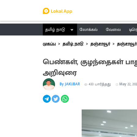
தமிழ் நாடு
லோக்கல்
வேலை
டிர
முகப்பு
தமிழ் நாடு
தஞ்சாவூர்
தஞ்சாவூர்
பெண்கள், குழந்தைகள் பாது
அறிவுரை
By JAKUBAR
433
பார்த்தது
May 22, 202