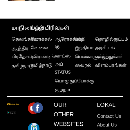
அப்டேட்
மாநிலங்கள்
மற்ற பிரிவுகள்
தெலங்கானா
லோக்கல்
ஆரோக்கியம்
பக்தி
தொழில்நுட்பம்
வேலை
🌟
இந்தியா
அரசியல்
ஆந்திர
வாட்ஸ்
பிரதேசம்
டிரெண்டிங்
பெண்களுக்காக
வாழ்த்துக்கள்
அப்
தமிழ்நாடு
வைரல்
விளம்பரங்கள்
தமிழ்நாடு
STATUS
பொழுதுப்போக்கு
குற்றம்
OUR
LOKAL
OTHER
Contact Us
WEBSITES
About Us