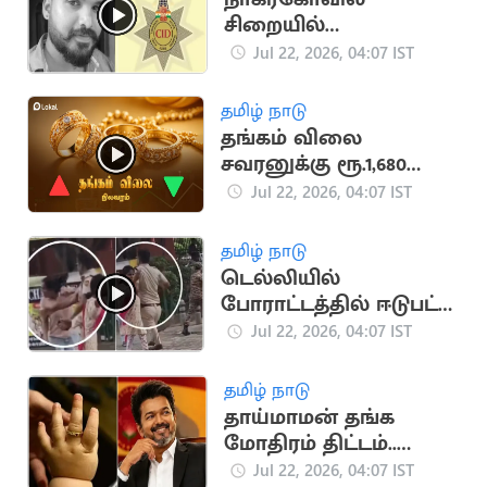
சிறையில்
விசாரணைக் கைதி
Jul 22, 2026, 04:07 IST
மரணமடைந்த வழக்கு
சிபிசிஐடி-க்கு மாற்றம்
தமிழ் நாடு
தங்கம் விலை
சவரனுக்கு ரூ.1,680
உயர்ந்தது
Jul 22, 2026, 04:07 IST
தமிழ் நாடு
டெல்லியில்
போராட்டத்தில் ஈடுபட்ட
பெண்ணை அறைந்த
Jul 22, 2026, 04:07 IST
DCP
தமிழ் நாடு
தாய்மாமன் தங்க
மோதிரம் திட்டம்..
வெளியான புதிய
Jul 22, 2026, 04:07 IST