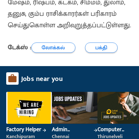
மேஷம், ரிஷபம், கடகம், சிம்மம், துலாம்,
தனுசு, கும்ப ராசிக்காரர்கள் பரிகாரம்
செய்துகொள்ள அறிவுறுத்தப்பட்டுள்ளது.
டேக்ஸ் :
லோக்கல்
பக்தி
Jobs near you
Factory Helper
Admin
Computer
Supervisor
Operator
Kanchipuram
Chennai
Thirunelveli