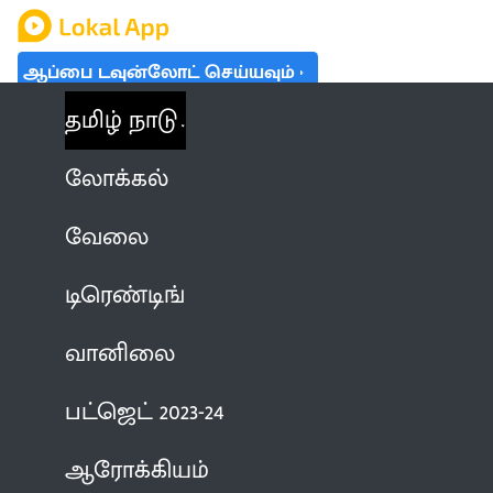
ஆப்பை டவுன்லோட் செய்யவும்
தமிழ் நாடு
லோக்கல்
வேலை
டிரெண்டிங்
வானிலை
பட்ஜெட் 2023-24
ஆரோக்கியம்