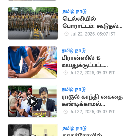
தவெகவினர் கைது
தமிழ் நாடு
டெல்லியில்
போராட்டம்: கூடுதல்
படைகள் வரவிழிப்பு
Jul 22, 2026, 05:07 IST
தமிழ் நாடு
பிரான்ஸில் 15
வயதுக்குட்பட்ட
குழந்தைகளுக்கு
Jul 22, 2026, 05:07 IST
சமூக ஊடக தடை
தமிழ் நாடு
ராகுல் காந்தி கைதை
கண்டிக்காமல்
மௌனம் காக்கும்
Jul 22, 2026, 05:07 IST
விஜய்.. காங்கிரசார்
அதிர்ச்சி
தமிழ் நாடு
நாகர்கோவில்