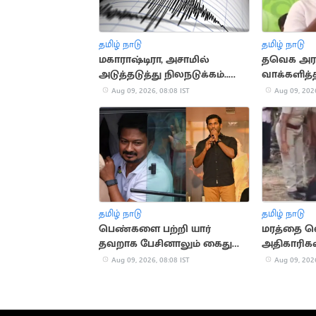
தமிழ் நாடு
தமிழ் நாடு
மகாராஷ்டிரா, அசாமில்
தவெக அரச
அடுத்தடுத்து நிலநடுக்கம்..
வாக்களித்
மக்கள் அச்சம்
வேலுமணி 
Aug 09, 2026, 08:08 IST
Aug 09, 2026
தமிழ் நாடு
தமிழ் நாடு
பெண்களை பற்றி யார்
மரத்தை வ
தவறாக பேசினாலும் கைது
அதிகாரிகள்.
செய்ய வேண்டும்: விஷால்
அழுது பு
Aug 09, 2026, 08:08 IST
Aug 09, 2026