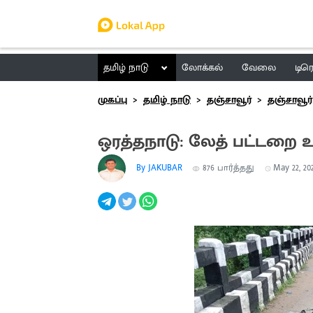
தமிழ் நாடு
லோக்கல்
வேலை
டிர
முகப்பு
தமிழ் நாடு
தஞ்சாவூர்
தஞ்சாவூர்
ஒரத்தநாடு: லேத் பட்டறை உ
By JAKUBAR
876
பார்த்தது
May 22, 202