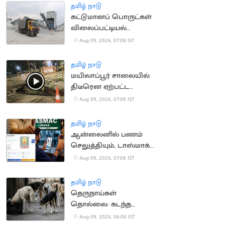
தொடக்கம்
தமிழ் நாடு
கட்டுமானப் பொருட்கள்
விலைப்பட்டியல்
திருத்தம்
Aug 09, 2026, 07:08 IST
தமிழ் நாடு
மயிலாப்பூர் சாலையில்
திடீரென ஏற்பட்ட
பள்ளத்தால் வாகன
Aug 09, 2026, 07:08 IST
ஓட்டிகள் அவதி
தமிழ் நாடு
ஆன்லைனில் பணம்
செலுத்தியும், டாஸ்மாக்
கடையில் மதுபாட்டில் தர
Aug 09, 2026, 07:08 IST
மறுப்பு
தமிழ் நாடு
தெருநாய்கள்
தொல்லை: கடந்த
ஓராண்டில் 32
Aug 09, 2026, 06:08 IST