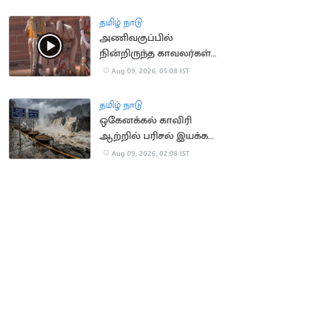
ஆயிரத்திற்கும்
மேற்பட்ட புகார்கள்
தமிழ் நாடு
அணிவகுப்பில்
நின்றிருந்த காவலர்கள்
அடுத்தடுத்து மயங்கி
Aug 09, 2026, 05:08 IST
விழுந்ததால் பரபரப்பு
தமிழ் நாடு
ஒகேனக்கல் காவிரி
ஆற்றில் பரிசல் இயக்க
அனுமதி
Aug 09, 2026, 02:08 IST