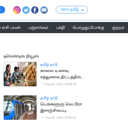
Tamil தமிழ்
ராசி பலன்
பஞ்சாங்கம்
பக்தி
பொழுதுப்போக்கு
குற்றம்
டிரெண்டிங் நியூஸ்
தமிழ் நாடு
காலை உணவு,
சத்துணவு திட்டத்தில்
கடலை மிட்டாய்:
Aug 09, 2026, 08:08 IST
உற்பத்தியாளர்கள்
கோரிக்கை
தமிழ் நாடு
பெங்களூரு மெட்ரோ
இளஞ்சிவப்பு
வழித்தடத்தில் ஆக.12-ல்
Aug 09, 2026, 07:08 IST
சோதனை ஓட்டம்