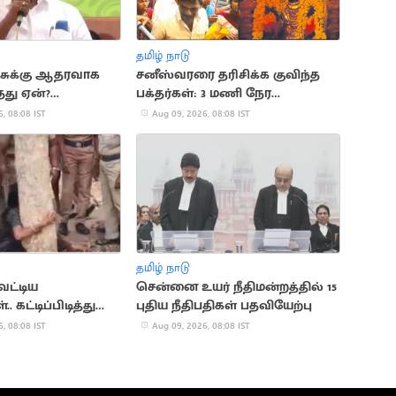
தமிழ் நாடு
ுக்கு ஆதரவாக
சனீஸ்வரரை தரிசிக்க குவிந்த
தது ஏன்?
பக்தர்கள்: 3 மணி நேர
பதில்
காத்திருப்பு
, 08:08 IST
Aug 09, 2026, 08:08 IST
தமிழ் நாடு
ெட்டிய
சென்னை உயர் நீதிமன்றத்தில் 15
. கட்டிப்பிடித்து
புதிய நீதிபதிகள் பதவியேற்பு
ரண்ட பெண்
, 08:08 IST
Aug 09, 2026, 08:08 IST