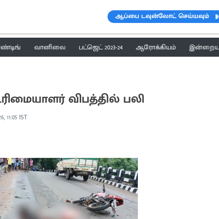
ஆப்பை டவுன்லோட் செய்யவும்
ெண்டிங்
வானிலை
பட்ஜெட் 2023-24
ஆரோக்கியம்
இன்றைய 
ரிமையாளர் விபத்தில் பலி
6, 11:05 IST