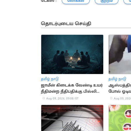
டேக்ஸ் :
லோக்கல்
குற்றம்
தொடர்புடைய செய்தி
தமிழ் நாடு
தமிழ் நாடு
ஜாமீன் கிடைக்க வேண்டி உயர்
ஆஸ்பத்திர
நீதிமன்ற நீதிபதிக்கு பில்லி
போல் ஓடிய
சூனியம்
வீடியோ
Aug 09, 2026, 09:08 IST
Aug 09, 2026