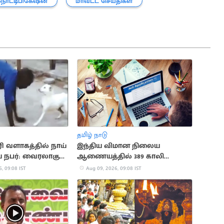
நோட்டிபிகேஷன்
மாவட்ட செய்திகள்
தமிழ் நாடு
ி வளாகத்தில் நாய்
இந்திய விமான நிலைய
 நபர்: வைரலாகும்
ஆணையத்தில் 389 காலி
பணியிடங்கள்
, 09:08 IST
Aug 09, 2026, 09:08 IST