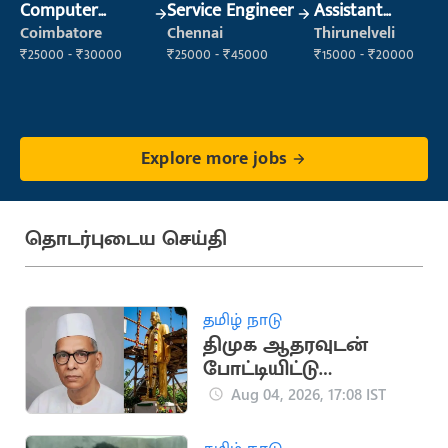
Computer
Service Engineer
Assistant
Operator
Manager
Coimbatore
Chennai
Thirunelveli
₹25000 - ₹30000
₹25000 - ₹45000
₹15000 - ₹20000
Explore more jobs
தொடர்புடைய செய்தி
தமிழ் நாடு
திமுக ஆதரவுடன்
போட்டியிட்டு
காங்கிரசுடன்
Aug 04, 2026, 17:08 IST
இணைந்த காமன்வீல்
கட்சி