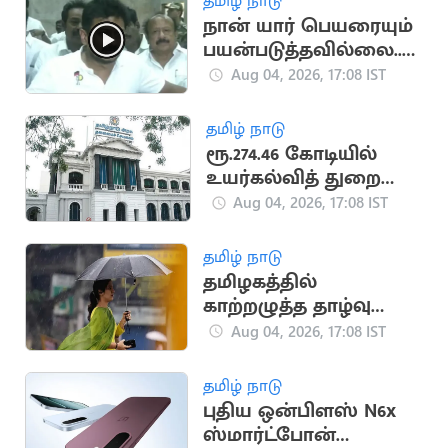
தமிழ் நாடு
நான் யார் பெயரையும்
பயன்படுத்தவில்லை..
உதயநிதி ஸ்டாலின்
Aug 04, 2026, 17:08 IST
தமிழ் நாடு
ரூ.274.46 கோடியில்
உயர்கல்வித் துறை
கட்டடங்கள் திறப்பு!
Aug 04, 2026, 17:08 IST
தமிழ் நாடு
தமிழகத்தில்
காற்றழுத்த தாழ்வு
நிலை: வானிலை
Aug 04, 2026, 17:08 IST
மையம் எச்சரிக்கை
தமிழ் நாடு
புதிய ஒன்பிளஸ் N6x
ஸ்மார்ட்போன்