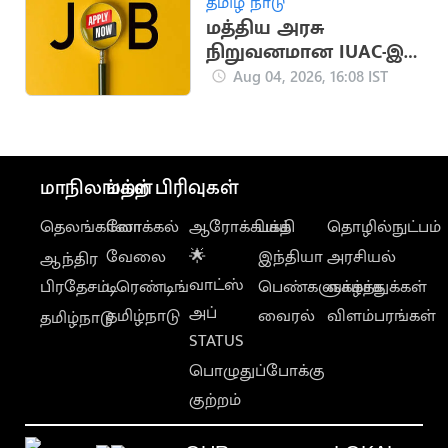
தமிழ் நாடு
மத்திய அரசு
நிறுவனமான IUAC-இல்
8 காலியிடங்கள்
Aug 04, 2026, 16:08 IST
மாநிலங்கள்
மற்ற பிரிவுகள்
தெலங்கானா
லோக்கல்
ஆரோக்கியம்
பக்தி
தொழில்நுட்பம்
வேலை
🌟
இந்தியா
அரசியல்
ஆந்திர
வாட்ஸ்
பிரதேசம்
டிரெண்டிங்
பெண்களுக்காக
வாழ்த்துக்கள்
அப்
தமிழ்நாடு
வைரல்
விளம்பரங்கள்
தமிழ்நாடு
STATUS
பொழுதுப்போக்கு
குற்றம்