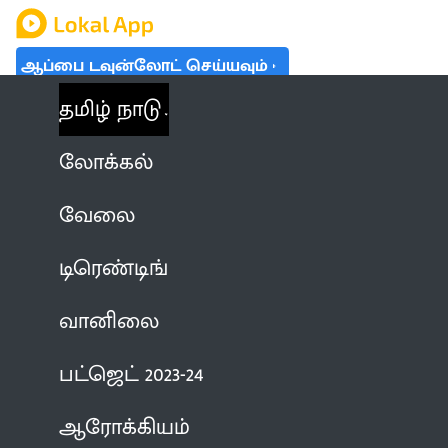
ஆப்பை டவுன்லோட் செய்யவும்
தமிழ் நாடு
லோக்கல்
வேலை
டிரெண்டிங்
வானிலை
பட்ஜெட் 2023-24
ஆரோக்கியம்