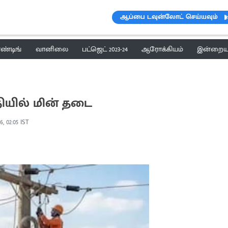
ஆப்பை டவுன்லோட் செய்யவும்
ெண்டிங்
வானிலை
பட்ஜெட் 2023-24
ஆரோக்கியம்
இன்றைய 
தியில் மின் தடை
6, 02:05 IST