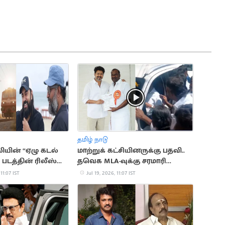
தமிழ் நாடு
லியின் “ஏழு கடல்
மாற்றுக் கட்சியினருக்கு பதவி..
படத்தின் ரிலீஸ்
தவெக MLA-வுக்கு சரமாரி
கேள்வி
 11:07 IST
Jul 19, 2026, 11:07 IST