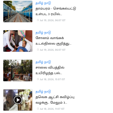
தமிழ் நாடு
தாம்பரம் - செங்கல்பட்டு
உள்பட 3 ரயில்
திட்டங்களுக்கு ஒப்புதல்
Jul 19, 2026, 06:07 IST
தமிழ் நாடு
சோனம் வாங்சுக்
உடல்நிலை குறித்து
அறிக்கை வெளியிட்ட
Jul 19, 2026, 06:07 IST
மத்திய அரசு
தமிழ் நாடு
சாலை விபத்தில்
உயிரிழந்த பல்
மருத்துவரின்
Jul 18, 2026, 15:07 IST
குடும்பத்திற்கு ரூ.1.4
கோடி இழப்பீடு
தமிழ் நாடு
தவெக ஆட்சி கவிழ்ப்பு
வழக்கு... மேலும் 3
பேரிடம் போலீசார் தீவிர
Jul 18, 2026, 11:07 IST