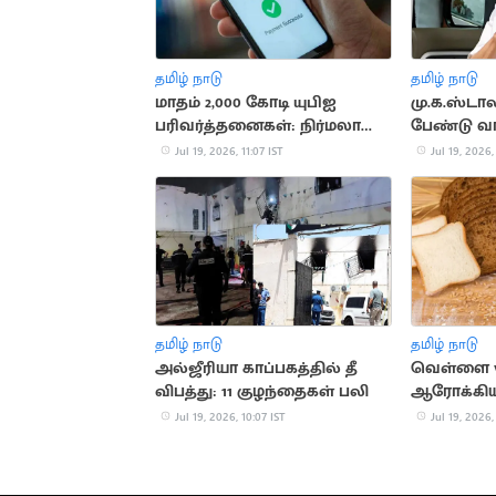
தமிழ் நாடு
தமிழ் நாடு
மாதம் 2,000 கோடி யுபிஐ
மு.க.ஸ்ட
பரிவர்த்தனைகள்: நிர்மலா
பேண்டு வாத
சீதாராமன் பெருமிதம்
தடை.. போல
Jul 19, 2026, 11:07 IST
Jul 19, 2026,
வாக்குவாத
தமிழ் நாடு
தமிழ் நாடு
அல்ஜீரியா காப்பகத்தில் தீ
வெள்ளை vs
விபத்து: 11 குழந்தைகள் பலி
ஆரோக்கியத
சிறந்தது?
Jul 19, 2026, 10:07 IST
Jul 19, 2026,