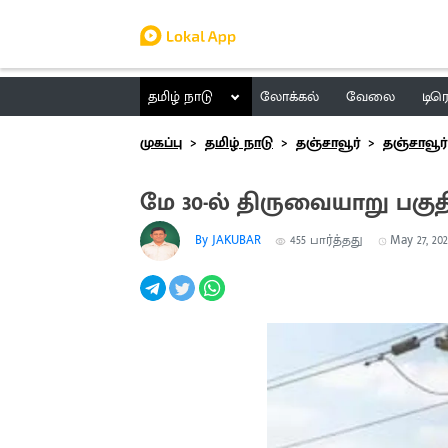
தமிழ் நாடு
லோக்கல்
வேலை
டிர
முகப்பு
தமிழ் நாடு
தஞ்சாவூர்
தஞ்சாவூர்
மே 30-ல் திருவையாறு பகு
By JAKUBAR
455
பார்த்தது
May 27, 202