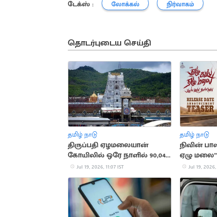
டேக்ஸ் :
லோக்கல்
நிர்வாகம்
தொடர்புடைய செய்தி
தமிழ் நாடு
தமிழ் நாடு
திருப்பதி ஏழமலையான்
நிவின் பா
கோயிலில் ஒரே நாளில் 90,045
ஏழு மலை” 
பக்தர்கள் சாமி தரிசனம்
அப்டேட்
Jul 19, 2026, 11:07 IST
Jul 19, 2026,