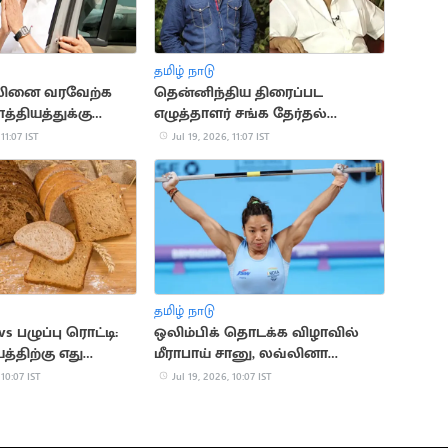
தமிழ் நாடு
ாலினை வரவேற்க
தென்னிந்திய திரைப்பட
்தியத்துக்கு
எழுத்தாளர் சங்க தேர்தல்
ீசாரிடம் திமுக
வாக்குப்பதிவு நிறைவுற்றது
 11:07 IST
Jul 19, 2026, 11:07 IST
ம்
தமிழ் நாடு
 பழுப்பு ரொட்டி:
ஒலிம்பிக் தொடக்க விழாவில்
்திற்கு எது
மீராபாய் சானு, லவ்லினா
கொடியேந்தி செல்கின்றனர்
 10:07 IST
Jul 19, 2026, 10:07 IST