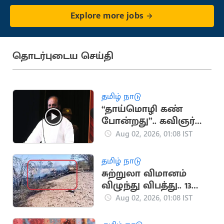
Explore more jobs
தொடர்புடைய செய்தி
தமிழ் நாடு
“தாய்மொழி கண்
போன்றது”.. கவிஞர்
வைரமுத்து பேச்சு
Aug 02, 2026, 01:08 IST
தமிழ் நாடு
சுற்றுலா விமானம்
விழுந்து விபத்து.. 13
பேர் உயிரிழப்பு
Aug 02, 2026, 01:08 IST