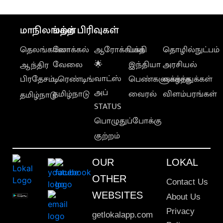
மாநிலங்கள்
மற்ற பிரிவுகள்
தெலங்கானா
லோக்கல்
ஆரோக்கியம்
பக்தி
தொழில்நுட்பம்
வேலை
🌟
இந்தியா
அரசியல்
ஆந்திர
வாட்ஸ்
பிரதேசம்
டிரெண்டிங்
பெண்களுக்காக
வாழ்த்துக்கள்
அப்
தமிழ்நாடு
வைரல்
விளம்பரங்கள்
தமிழ்நாடு
STATUS
பொழுதுப்போக்கு
குற்றம்
OUR
LOKAL
OTHER
Contact Us
WEBSITES
About Us
Privacy
getlokalapp.com