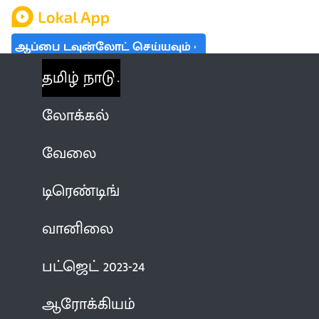
ஆப்பை டவுன்லோட் செய்யவும்
தமிழ் நாடு
லோக்கல்
வேலை
டிரெண்டிங்
வானிலை
பட்ஜெட் 2023-24
ஆரோக்கியம்