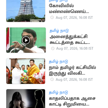
கோவிலில்
மண்எண்ணெய்
ஊற்றி தீக்குளித்த
Aug 07, 2026, 16:08 IST
பக்தர்:
அதிர்ஷ்டவசமாக உயிர்
தமிழ் நாடு
பிழைத்தார்
அனைத்துக்கட்சி
கூட்டத்தை கூட்ட
வேண்டும்.. சீமான்
Aug 07, 2026, 16:08 IST
வலியுறுத்தல்
தமிழ் நாடு
நாம் தமிழர் கட்சியில்
இருந்து விலகி
தவெகவில் இணைந்த
Aug 07, 2026, 16:08 IST
புகழேந்தி மாறன்
தமிழ் நாடு
காதலிப்பதாக ஆசை
காட்டி சிறுமியை