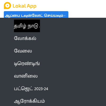
ஆப்பை டவுன்லோட் செய்யவும்
தமிழ் நாடு
லோக்கல்
வேலை
டிரெண்டிங்
வானிலை
பட்ஜெட் 2023-24
ஆரோக்கியம்