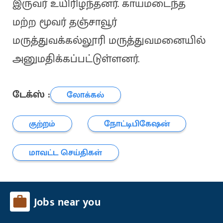
இருவர் உயிரிழந்தனர். காயமடைந்த
மற்ற மூவர் தஞ்சாவூர்
மருத்துவக்கல்லூரி மருத்துவமனையில்
அனுமதிக்கப்பட்டுள்ளனர்.
டேக்ஸ் :
லோக்கல்
குற்றம்
நோட்டிபிகேஷன்
மாவட்ட செய்திகள்
Jobs near you