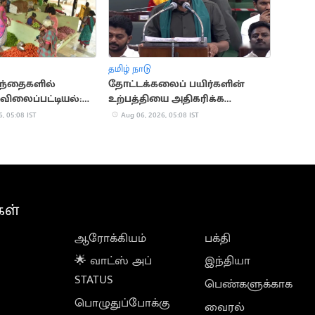
தமிழ் நாடு
சந்தைகளில்
தோட்டக்கலைப் பயிர்களின்
ிலைப்பட்டியல்:
உற்பத்தியை அதிகரிக்க
வினோத் அறிவிப்பு
நடவடிக்கை
, 05:08 IST
Aug 06, 2026, 05:08 IST
கள்
ஆரோக்கியம்
பக்தி
🌟 வாட்ஸ் அப்
இந்தியா
STATUS
பெண்களுக்காக
பொழுதுப்போக்கு
வைரல்