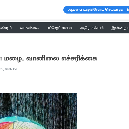
ஆப்பை டவுன்லோட் செய்யவும்
ெண்டிங்
வானிலை
பட்ஜெட் 2023-24
ஆரோக்கியம்
இன்றைய 
ன் மழை.. வானிலை எச்சரிக்கை
025, 01:06 IST