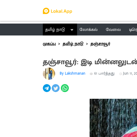
தமிழ் நாடு
லோக்கல்
வேலை
டிர
முகப்பு
தமிழ் நாடு
தஞ்சாவூர்
தஞ்சாவூர்: இடி மின்னலுட
By Lakshmanan
61
பார்த்தது
Jun 11, 2