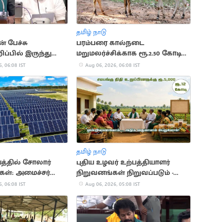
தமிழ் நாடு
் பேச்சு
பரம்பரை கால்நடை
ப்பில் இருந்து
மறுமலர்ச்சிக்காக ரூ.2.50 கோடி
் - சபாநாயகர்
ஒதுக்கீடு
, 06:08 IST
Aug 06, 2026, 06:08 IST
தமிழ் நாடு
த்தில் சோலார்
புதிய உழவர் உற்பத்தியாளர்
ுகள்: அமைச்சர்
நிறுவனங்கள் நிறுவப்படும் -
ிவிப்பு
அமைச்சர் அறிவிப்பு
, 06:08 IST
Aug 06, 2026, 05:08 IST