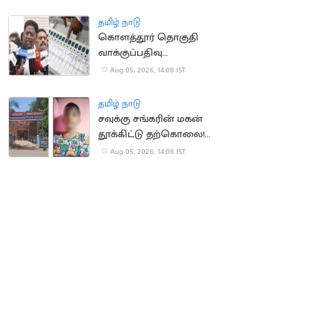
தமிழ் நாடு
கொளத்தூர் தொகுதி
வாக்குப்பதிவு
இயந்திரங்கள்
Aug 05, 2026, 14:08 IST
பரிசோதனை இன்றுடன்
நிறைவு
தமிழ் நாடு
சவுக்கு சங்கரின் மகன்
தூக்கிட்டு தற்கொலை!
காரணம் என்ன?
Aug 05, 2026, 14:08 IST