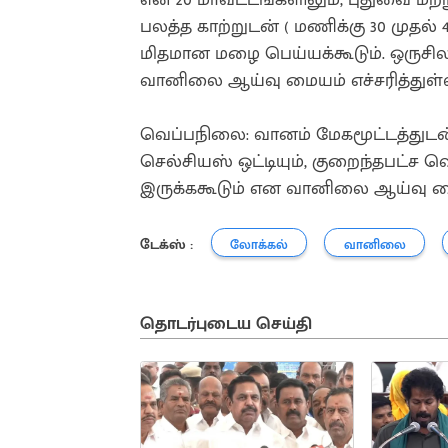
பலத்த காற்றுடன் ( மணிக்கு 30 முதல் 
மிதமான மழை பெய்யக்கூடும். ஒருசி
வானிலை ஆய்வு மையம் எச்சரித்துள்
வெப்பநிலை: வானம் மேகமூட்டத்துடன் 
செல்சியஸ் ஒட்டியும், குறைந்தபட்ச வெ
இருக்ககூடும் என வானிலை ஆய்வு மை
டேக்ஸ் :
லோக்கல்
வானிலை
தொடர்புடைய செய்தி