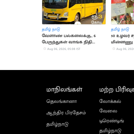
தமிழ் நாடு
தமிழ் நாடு
வேளாண் பல்கலைக்கு., 6
50 உழவர் 
பேருந்துகள் வாங்க நிதி
மின்னணு வ
ஒதுக்கீடு
அமைச்சர் 
Aug 06, 2026, 05:08 IST
Aug 06, 2026
மாநிலங்கள்
மற்ற பிரிவு
தெலங்கானா
லோக்கல்
வேலை
ஆந்திர பிரதேசம்
டிரெண்டிங்
தமிழ்நாடு
தமிழ்நாடு