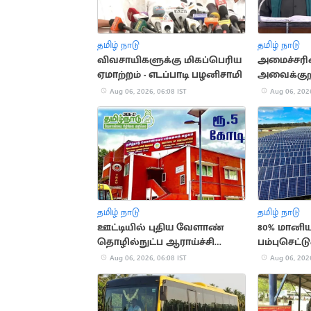
தமிழ் நாடு
தமிழ் நாடு
விவசாயிகளுக்கு மிகப்பெரிய
அமைச்சரின
ஏமாற்றம் - எடப்பாடி பழனிசாமி
அவைக்குறி
நீக்கப்படும
Aug 06, 2026, 06:08 IST
Aug 06, 2026
தமிழ் நாடு
தமிழ் நாடு
ஊட்டியில் புதிய வேளாண்
80% மானிய
தொழில்நுட்ப ஆராய்ச்சி
பம்புசெட்ட
மையம்
வினோத் அற
Aug 06, 2026, 06:08 IST
Aug 06, 2026