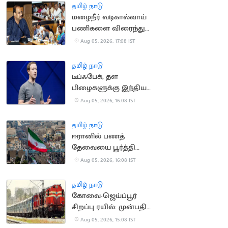
தமிழ் நாடு
மழைநீர் வடிகால்வாய்
பணிகளை விரைந்து
முடிக்க உத்தரவு
Aug 05, 2026, 17:08 IST
தமிழ் நாடு
டீப்ஃபேக், தள
பிழைகளுக்கு இந்திய
அரசிடம் மன்னிப்பு
Aug 05, 2026, 16:08 IST
கேட்ட மார்க் சக்கர்பெர்க்
தமிழ் நாடு
ஈரானில் பணத்
தேவையை பூர்த்தி
செய்ய திண்டாடும்
Aug 05, 2026, 16:08 IST
மக்கள்
தமிழ் நாடு
கோவை-ஜெய்ப்பூர்
சிறப்பு ரயில்: முன்பதிவு
நாளை தொடக்கம்
Aug 05, 2026, 15:08 IST