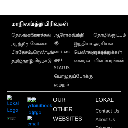
மாநிலங்கள்
மற்ற பிரிவுகள்
தெலங்கானா
லோக்கல்
ஆரோக்கியம்
பக்தி
தொழில்நுட்பம்
வேலை
🌟
இந்தியா
அரசியல்
ஆந்திர
வாட்ஸ்
பிரதேசம்
டிரெண்டிங்
பெண்களுக்காக
வாழ்த்துக்கள்
அப்
தமிழ்நாடு
வைரல்
விளம்பரங்கள்
தமிழ்நாடு
STATUS
பொழுதுப்போக்கு
குற்றம்
OUR
LOKAL
OTHER
Contact Us
WEBSITES
About Us
Privacy