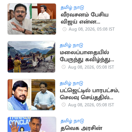
தமிழ் நாடு
வீரவசனம் பேசிய
விஜய் என்ன
நடவடிக்கை எடுத்தார்? -
Aug 08, 2026, 05:08 IST
டிடிவி தினகரன்
கேள்வி
தமிழ் நாடு
மலைப்பாதையில்
பேருந்து கவிழ்ந்து
விபத்து: 7 பேர் பலி
Aug 08, 2026, 05:08 IST
தமிழ் நாடு
பட்ஜெட்டில் பாரபட்சம்,
செலவு செய்ததில்
ஏமாற்று! -
Aug 08, 2026, 05:08 IST
சு.வெங்கடேசன் தாக்கு
தமிழ் நாடு
தவெக அரசின்