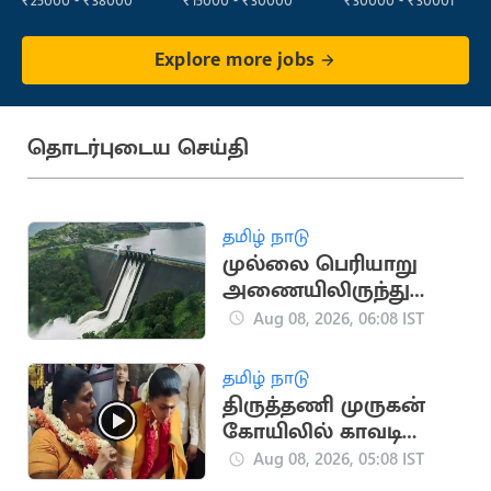
₹25000 - ₹38000
₹15000 - ₹30000
₹30000 - ₹30001
Explore more jobs
தொடர்புடைய செய்தி
தமிழ் நாடு
முல்லை பெரியாறு
அணையிலிருந்து
தண்ணீர் திறப்பு
Aug 08, 2026, 06:08 IST
தமிழ் நாடு
திருத்தணி முருகன்
கோயிலில் காவடி
எடுத்து நடிகை ரோஜா
Aug 08, 2026, 05:08 IST
வழிபாடு