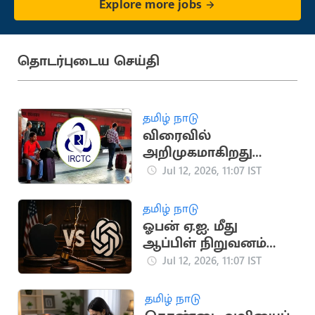
Explore more jobs
தொடர்புடைய செய்தி
தமிழ் நாடு
விரைவில்
அறிமுகமாகிறது
மேம்படுத்தப்பட்ட புதிய
Jul 12, 2026, 11:07 IST
ஐ.ஆர்.சி.டி.சி.
இணையதளம்
தமிழ் நாடு
ஓபன் ஏ.ஐ. மீது
ஆப்பிள் நிறுவனம்
வழக்கு: காரணம்
Jul 12, 2026, 11:07 IST
என்ன?
தமிழ் நாடு