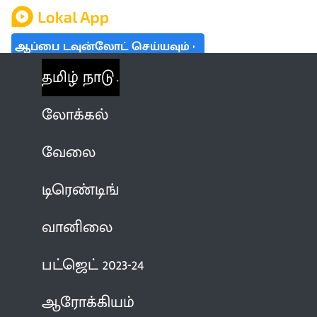
ஆப்பை டவுன்லோட் செய்யவும்
தமிழ் நாடு
லோக்கல்
வேலை
டிரெண்டிங்
வானிலை
பட்ஜெட் 2023-24
ஆரோக்கியம்