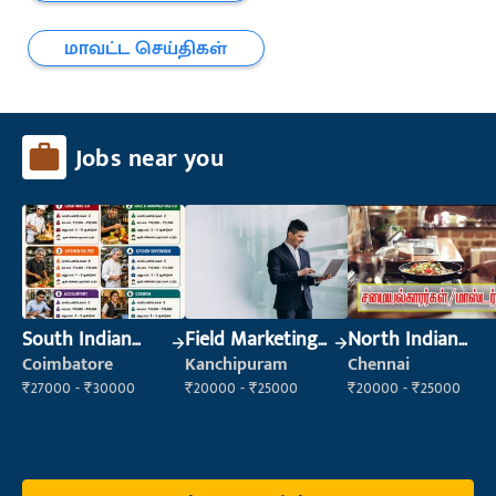
மாவட்ட செய்திகள்
Jobs near you
South Indian
Field Marketing
North Indian
Cook
Executive
Cook
Coimbatore
Kanchipuram
Chennai
₹27000 - ₹30000
₹20000 - ₹25000
₹20000 - ₹25000