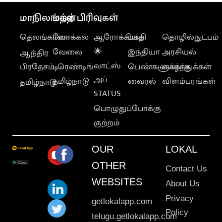
மாநிலங்கள்
மற்ற பிரிவுகள்
தெலங்கானா
லோக்கல்
ஆரோக்கியம்
பக்தி
தொழில்நுட்பம்
வேலை
🌟
இந்தியா
அரசியல்
ஆந்திர
வாட்ஸ்
பிரதேசம்
டிரெண்டிங்
பெண்களுக்காக
வாழ்த்துக்கள்
அப்
தமிழ்நாடு
வைரல்
விளம்பரங்கள்
தமிழ்நாடு
STATUS
பொழுதுப்போக்கு
குற்றம்
OUR
LOKAL
OTHER
Contact Us
WEBSITES
About Us
Privacy
getlokalapp.com
Policy
telugu.getlokalapp.com