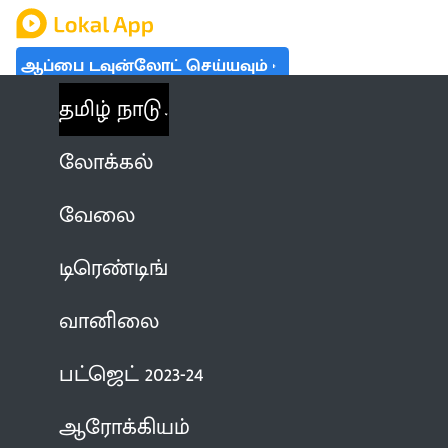
ஆப்பை டவுன்லோட் செய்யவும்
தமிழ் நாடு
லோக்கல்
வேலை
டிரெண்டிங்
வானிலை
பட்ஜெட் 2023-24
ஆரோக்கியம்