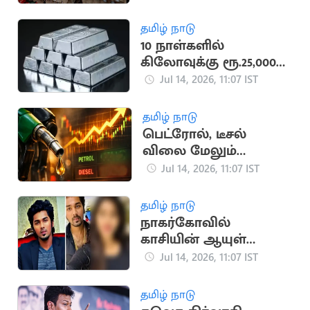
தமிழ் நாடு
10 நாள்களில்
கிலோவுக்கு ரூ.25,000
வரை சரிந்தது வெள்ளி
Jul 14, 2026, 11:07 IST
விலை
தமிழ் நாடு
பெட்ரோல், டீசல்
விலை மேலும்
அதிகரிக்க வாய்ப்பு
Jul 14, 2026, 11:07 IST
தமிழ் நாடு
நாகர்கோவில்
காசியின் ஆயுள்
தண்டனையை உறுதி
Jul 14, 2026, 11:07 IST
செய்த ஐகோர்ட் கிளை
தமிழ் நாடு