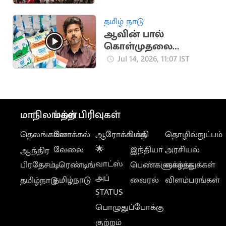
தமிழ் நாடு
ஆவின் பால்
கொள்முதலை
அதிகரிக்க முதல்வர்
Jul 14, 2026, 11:07 IST
உத்தரவு
மாநிலங்கள்
மற்ற பிரிவுகள்
தெலங்கானா
லோக்கல்
ஆரோக்கியம்
பக்தி
தொழில்நுட்பம்
வேலை
🌟
இந்தியா
அரசியல்
ஆந்திர
வாட்ஸ்
பிரதேசம்
டிரெண்டிங்
பெண்களுக்காக
வாழ்த்துக்கள்
அப்
தமிழ்நாடு
வைரல்
விளம்பரங்கள்
தமிழ்நாடு
STATUS
பொழுதுப்போக்கு
குற்றம்