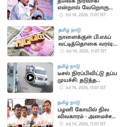
தவெக நிர்வாகி
என்றால் வேறொரு
சட்டம்? - உதயநிதி
Jul 14, 2026, 11:07 IST
ஸ்டாலின்
தமிழ் நாடு
நாளைக்குள் பி.எஃப்
வட்டித்தொகை வரவு:
மத்திய அரசு அறிவிப்பு
Jul 14, 2026, 11:07 IST
தமிழ் நாடு
டீசல் நிரப்பிவிட்டு தப்ப
முயச்சி: தடுத்த
ஊழியரை காரோடு
Jul 14, 2026, 11:07 IST
இழுத்து சென்ற
கொடூரம்
தமிழ் நாடு
பழனி கோயில் நில
விவகாரம் - அமைச்சர்
ரமேஷ் விளக்கம்
Jul 14, 2026, 11:07 IST