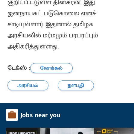
குறிப்பிட்டுள்ள தினகரன், இது
ஜனநாயகப் படுகொலை எனச்
சாடியுள்ளார். இதனால் தமிழக
அரசியலில் மர்மமும் பரபரப்பும்
அதிகரித்துள்ளது.
டேக்ஸ் :
லோக்கல்
அரசியல்
தளபதி
Jobs near you