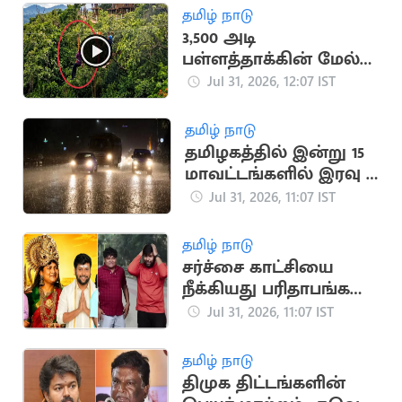
நீதிமன்றம் உத்தரவு
தமிழ் நாடு
3,500 அடி
பள்ளத்தாக்கின் மேல்
அந்தரத்தில் சிக்கிய
Jul 31, 2026, 12:07 IST
சுற்றுலாப் பயணி
தமிழ் நாடு
தமிழகத்தில் இன்று 15
மாவட்டங்களில் இரவு 7
மணி வரை மழைக்கு
Jul 31, 2026, 11:07 IST
வாய்ப்பு
தமிழ் நாடு
சர்ச்சை காட்சியை
நீக்கியது பரிதாபங்கள்
சேனல்.. வெளியிட்ட
Jul 31, 2026, 11:07 IST
விளக்கம்
தமிழ் நாடு
திமுக திட்டங்களின்