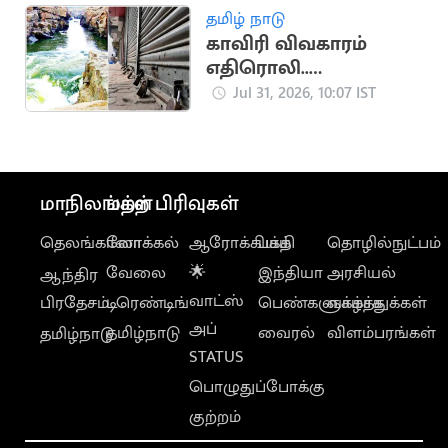
தமிழ் நாடு
காவிரி விவகாரம்
எதிரொலி..
கர்நாடகாவில் பந்த்
Jul 31, 2026, 10:07 IST
அறிவிப்பு
மாநிலங்கள்
மற்ற பிரிவுகள்
தெலங்கானா
லோக்கல்
ஆரோக்கியம்
பக்தி
தொழில்நுட்பம்
வேலை
🌟
இந்தியா
அரசியல்
ஆந்திர
வாட்ஸ்
பிரதேசம்
டிரெண்டிங்
பெண்களுக்காக
வாழ்த்துக்கள்
அப்
தமிழ்நாடு
வைரல்
விளம்பரங்கள்
தமிழ்நாடு
STATUS
பொழுதுப்போக்கு
குற்றம்