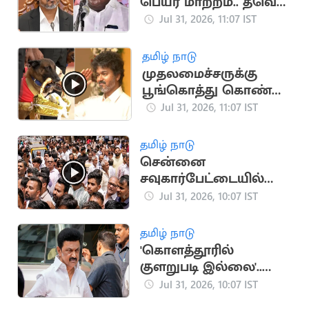
பெயர் மாற்றம்.. தவெக
அரசுக்கு MLA
Jul 31, 2026, 11:07 IST
சிவசங்கர் கண்டனம்
தமிழ் நாடு
முதலமைச்சருக்கு
பூங்கொத்து கொண்டு
வந்த மோப்ப நாய்
Jul 31, 2026, 11:07 IST
'ராக்கி'
தமிழ் நாடு
சென்னை
சவுகார்பேட்டையில்
வடமாநில
Jul 31, 2026, 10:07 IST
வியாபாரிகள்
போராட்டம்
தமிழ் நாடு
'கொளத்தூரில்
குளறுபடி இல்லை'..
தேர்தல் ஆணையம்
Jul 31, 2026, 10:07 IST
தகவல்