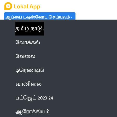
ஆப்பை டவுன்லோட் செய்யவும்
தமிழ் நாடு
லோக்கல்
வேலை
டிரெண்டிங்
வானிலை
பட்ஜெட் 2023-24
ஆரோக்கியம்