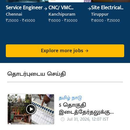
Service Engineer
CNC/ VMC
Site Electrical
Operator
Engineer
Chennai
Kanchipuram
Tiruppur
₹25000 - ₹45000
₹15000 - ₹30000
₹18000 - ₹25000
Explore more jobs
தொடர்புடைய செய்தி
தமிழ் நாடு
5 தொகுதி
இடைத்தேர்தலுக்கு
தடை நீட்டிப்பு..
Jul 31, 2026, 12:07 IST
சென்னை உயர்