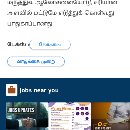
மருத்துவ ஆலோசனையோடு, சரியான
அளவில் மட்டுமே எடுத்துக் கொள்வது
பாதுகாப்பானது.
டேக்ஸ் :
லோக்கல்
வாழ்க்கை முறை
Jobs near you