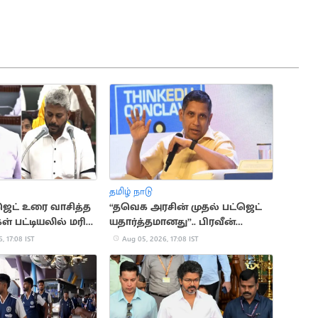
தமிழ் நாடு
ஜெட் உரை வாசித்த
“தவெக அரசின் முதல் பட்ஜெட்
ள் பட்டியலில் மரிய
யதார்த்தமானது”.. பிரவீன்
சக்ரவர்த்தி கருத்து
, 17:08 IST
Aug 05, 2026, 17:08 IST