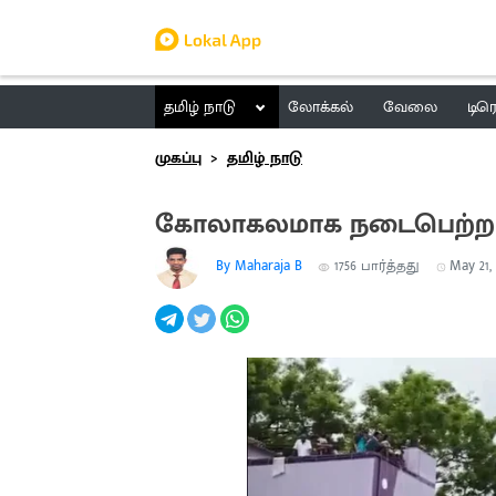
தமிழ் நாடு
லோக்கல்
வேலை
டிர
முகப்பு
தமிழ் நாடு
கோலாகலமாக நடைபெற்ற த
By Maharaja B
1756
பார்த்தது
May 21, 