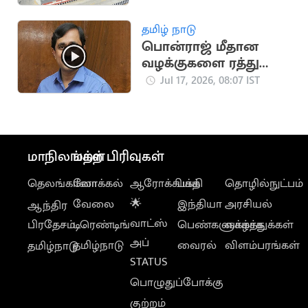
இயக்க திட்டம்
தமிழ் நாடு
பொன்ராஜ் மீதான
வழக்குகளை ரத்து
செய்ய உயர்நீதிமன்றம்
Jul 17, 2026, 08:07 IST
மறுப்பு
மாநிலங்கள்
மற்ற பிரிவுகள்
தெலங்கானா
லோக்கல்
ஆரோக்கியம்
பக்தி
தொழில்நுட்பம்
வேலை
🌟
இந்தியா
அரசியல்
ஆந்திர
வாட்ஸ்
பிரதேசம்
டிரெண்டிங்
பெண்களுக்காக
வாழ்த்துக்கள்
அப்
தமிழ்நாடு
வைரல்
விளம்பரங்கள்
தமிழ்நாடு
STATUS
பொழுதுப்போக்கு
குற்றம்