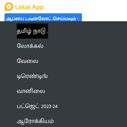
ஆப்பை டவுன்லோட் செய்யவும்
தமிழ் நாடு
லோக்கல்
வேலை
டிரெண்டிங்
வானிலை
பட்ஜெட் 2023-24
ஆரோக்கியம்