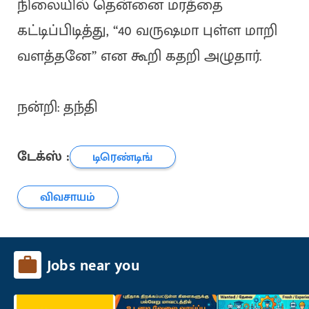
நிலையில் தென்னை மரத்தை
கட்டிப்பிடித்து, “40 வருஷமா புள்ள மாறி
வளத்தனே” என கூறி கதறி அழுதார்.
நன்றி: தந்தி
டேக்ஸ் :
டிரெண்டிங்
விவசாயம்
Jobs near you