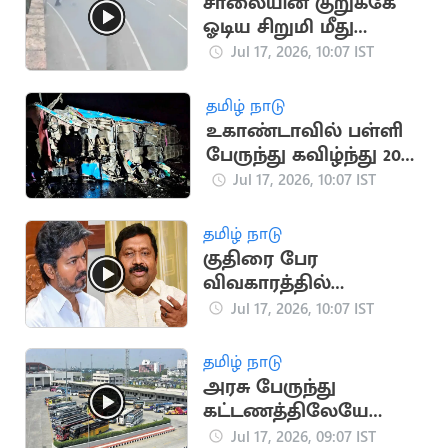
சாலையின் குறுக்கே
ஓடிய சிறுமி மீது
மோதிய வாகனம்
Jul 17, 2026, 10:07 IST
(வைரல் வீடியோ)
தமிழ் நாடு
உகாண்டாவில் பள்ளி
பேருந்து கவிழ்ந்து 20
மாணவர்கள் பலி
Jul 17, 2026, 10:07 IST
தமிழ் நாடு
குதிரை பேர
விவகாரத்தில்
முதல்வர் விஜய்தான்
Jul 17, 2026, 10:07 IST
குற்றவாளி -
இன்பதுரை
தமிழ் நாடு
அரசு பேருந்து
கட்டணத்திலேயே
ஆம்னி பேருந்துகள்
Jul 17, 2026, 09:07 IST