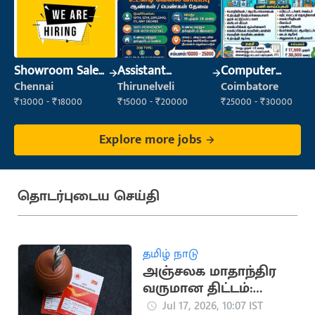
Showroom Sales
Assistant
Computer
Executive (Retail
Manager
Operator
Chennai
Thirunelveli
Coimbatore
Sales)
₹13000 - ₹18000
₹15000 - ₹20000
₹25000 - ₹30000
Explore more jobs
தொடர்புடைய செய்தி
தமிழ் நாடு
அஞ்சலக மாதாந்திர
வருமான திட்டம்:
வங்கி கணக்கில்
Jul 17, 2026, 10:07 IST