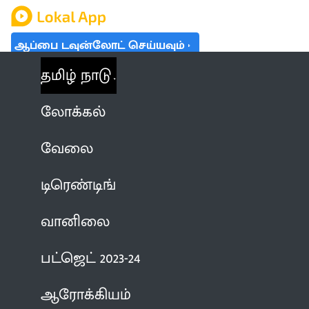
ஆப்பை டவுன்லோட் செய்யவும்
தமிழ் நாடு
லோக்கல்
வேலை
டிரெண்டிங்
வானிலை
பட்ஜெட் 2023-24
ஆரோக்கியம்