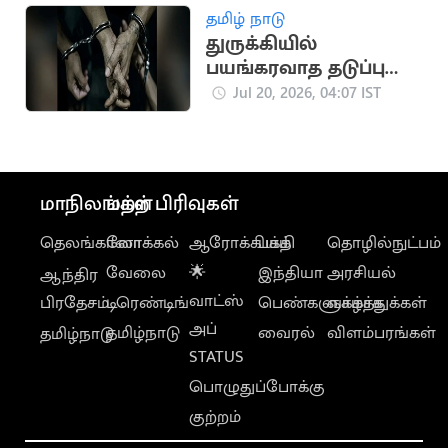
எச்சரிக்கை
தமிழ் நாடு
துருக்கியில்
பயங்கரவாத தடுப்பு
நடவடிக்கை: 119 ஐ.எஸ்.
Jul 20, 2026, 04:07 IST
தீவிரவாதிகள் கைது
மாநிலங்கள்
மற்ற பிரிவுகள்
தெலங்கானா
லோக்கல்
ஆரோக்கியம்
பக்தி
தொழில்நுட்பம்
வேலை
🌟
இந்தியா
அரசியல்
ஆந்திர
வாட்ஸ்
பிரதேசம்
டிரெண்டிங்
பெண்களுக்காக
வாழ்த்துக்கள்
அப்
தமிழ்நாடு
வைரல்
விளம்பரங்கள்
தமிழ்நாடு
STATUS
பொழுதுப்போக்கு
குற்றம்