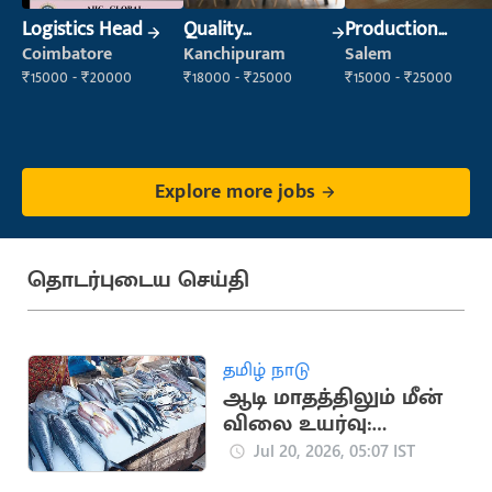
Logistics Head
Quality
Production
Inspector
Supervisor
Coimbatore
Kanchipuram
Salem
₹15000 - ₹20000
₹18000 - ₹25000
₹15000 - ₹25000
Explore more jobs
தொடர்புடைய செய்தி
தமிழ் நாடு
ஆடி மாதத்திலும் மீன்
விலை உயர்வு:
அசைவப் பிரியர்கள்
Jul 20, 2026, 05:07 IST
அதிர்ச்சி