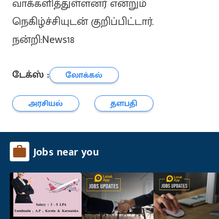
வாக்களித்துள்ளனர் என்றும்
நெகிழ்ச்சியுடன் குறிப்பிட்டார்.
நன்றி:News18
டேக்ஸ் :
லோக்கல்
அரசியல்
தளபதி
Jobs near you