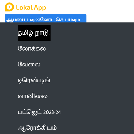
ஆப்பை டவுன்லோட் செய்யவும்
தமிழ் நாடு
லோக்கல்
வேலை
டிரெண்டிங்
வானிலை
பட்ஜெட் 2023-24
ஆரோக்கியம்