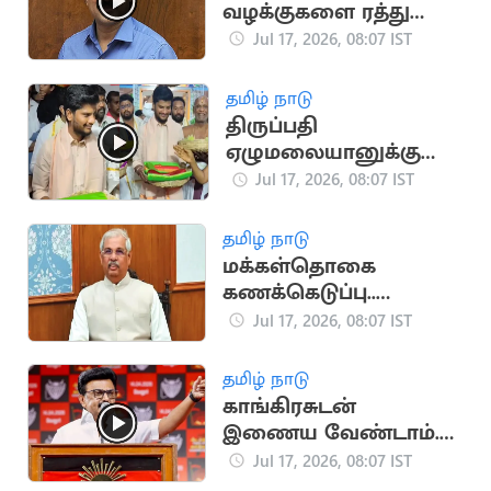
வழக்குகளை ரத்து
செய்ய உயர்நீதிமன்றம்
Jul 17, 2026, 08:07 IST
மறுப்பு
தமிழ் நாடு
திருப்பதி
ஏழுமலையானுக்கு
ஸ்ரீரங்கம் பட்டு
Jul 17, 2026, 08:07 IST
வஸ்திரங்களை
சமர்ப்பித்த அமைச்சர்
தமிழ் நாடு
ரமேஷ்
மக்கள்தொகை
கணக்கெடுப்பு..
மக்களுக்கு ஆளுநர்
Jul 17, 2026, 08:07 IST
வேண்டுகோள்
தமிழ் நாடு
காங்கிரசுடன்
இணைய வேண்டாம்..
மு.க.ஸ்டாலின்
Jul 17, 2026, 08:07 IST
உத்தரவு?