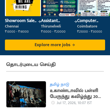
Showroom Sales
Assistant
Computer
Executive (Retail
Manager
Operator
Chennai
Thirunelveli
Coimbatore
Sales)
₹13000 - ₹18000
₹15000 - ₹20000
₹25000 - ₹30000
Explore more jobs
தொடர்புடைய செய்தி
தமிழ் நாடு
உகாண்டாவில் பள்ளி
பேருந்து கவிழ்ந்து 20
மாணவர்கள் பலி
Jul 17, 2026, 10:07 IST