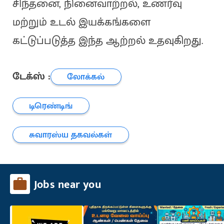
சிந்தனை, நினைவாற்றல், உணர்வு
மற்றும் உடல் இயக்கங்களை
கட்டுப்படுத்த இந்த ஆற்றல் உதவுகிறது.
டேக்ஸ் :
லோக்கல்
டிரெண்டிங்
சுவாரஸ்ய தகவல்கள்
Jobs near you