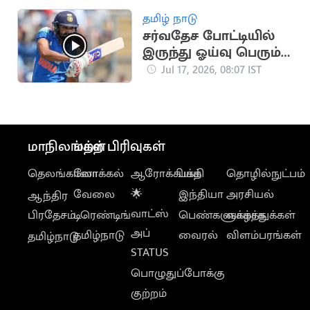
தமிழ் நாடு
சர்வதேச போட்டியில்
இருந்து ஓய்வு பெரும்
ரோஹித் சர்மா?
Jul 17, 2026, 08:07 IST
மாநிலங்கள்
மற்ற பிரிவுகள்
தெலங்கானா
லோக்கல்
ஆரோக்கியம்
பக்தி
தொழில்நுட்பம்
வேலை
🌟
இந்தியா
அரசியல்
ஆந்திர
வாட்ஸ்
பிரதேசம்
டிரெண்டிங்
பெண்களுக்காக
வாழ்த்துக்கள்
அப்
தமிழ்நாடு
வைரல்
விளம்பரங்கள்
தமிழ்நாடு
STATUS
பொழுதுப்போக்கு
குற்றம்