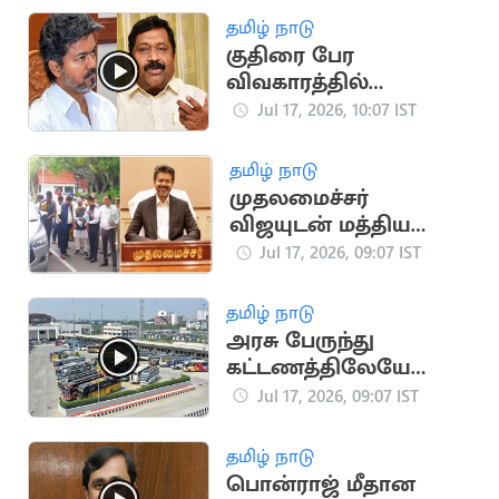
தமிழ் நாடு
குதிரை பேர
விவகாரத்தில்
முதல்வர் விஜய்தான்
Jul 17, 2026, 10:07 IST
குற்றவாளி -
இன்பதுரை
தமிழ் நாடு
முதலமைச்சர்
விஜயுடன் மத்திய
இணையமைச்சர்
Jul 17, 2026, 09:07 IST
ராம்தாஸ் அத்வாலே
சந்திப்பு
தமிழ் நாடு
அரசு பேருந்து
கட்டணத்திலேயே
ஆம்னி பேருந்துகள்
Jul 17, 2026, 09:07 IST
இயக்க திட்டம்
தமிழ் நாடு
பொன்ராஜ் மீதான