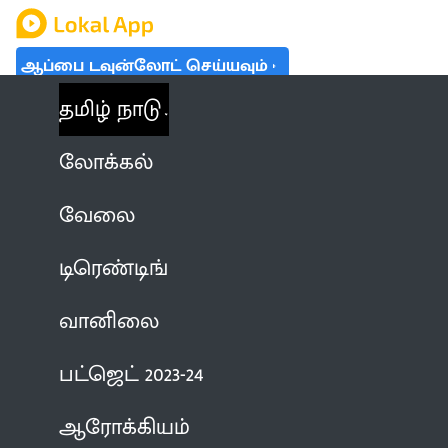
ஆப்பை டவுன்லோட் செய்யவும்
தமிழ் நாடு
லோக்கல்
வேலை
டிரெண்டிங்
வானிலை
பட்ஜெட் 2023-24
ஆரோக்கியம்