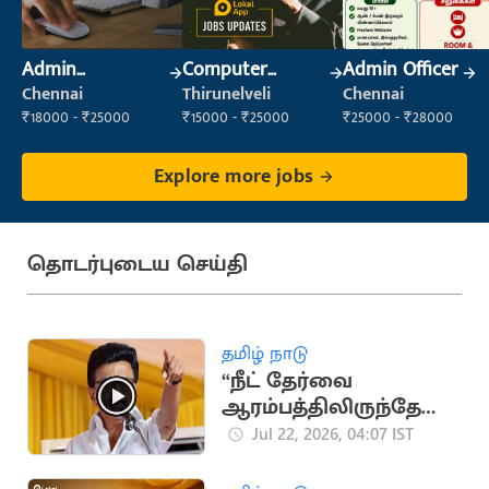
Admin
Computer
Admin Officer
Supervisor
Operator
Chennai
Thirunelveli
Chennai
₹18000 - ₹25000
₹15000 - ₹25000
₹25000 - ₹28000
Explore more jobs
தொடர்புடைய செய்தி
தமிழ் நாடு
“நீட் தேர்வை
ஆரம்பத்திலிருந்தே
எதிர்த்து வந்தது
Jul 22, 2026, 04:07 IST
திமுகதான்"..
மு.க.ஸ்டாலின்