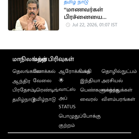
தமிழ் நாடு
“மாணவர்கள்
பிரச்னையை
விவாதிக்க தயார்”..
Jul 22, 2026, 01:07 IST
தர்மேந்திர பிரதான்
மாநிலங்கள்
மற்ற பிரிவுகள்
தெலங்கானா
லோக்கல்
ஆரோக்கியம்
பக்தி
தொழில்நுட்பம்
வேலை
🌟
இந்தியா
அரசியல்
ஆந்திர
வாட்ஸ்
பிரதேசம்
டிரெண்டிங்
பெண்களுக்காக
வாழ்த்துக்கள்
அப்
தமிழ்நாடு
வைரல்
விளம்பரங்கள்
தமிழ்நாடு
STATUS
பொழுதுப்போக்கு
குற்றம்