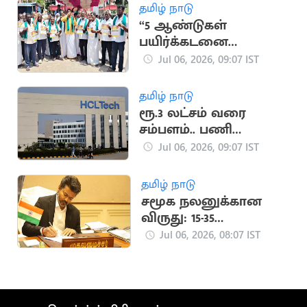
இபிஎஸ்
தமிழ் நாடு
“5 ஆண்டுகள்
பயிர்க்கடனை
முழுமையாக
Jul 06, 2026, 09:07 IST
தள்ளுபடி செய்ய
வேண்டும்”..
தமிழ் நாடு
விவசாயிகள்
ரூ.3 லட்சம் வரை
கோரிக்கை
சம்பளம்.. பணி
அனுபவம்
Jul 06, 2026, 09:07 IST
தேவையில்லை
தமிழ் நாடு
சமூக நலனுக்கான
விருது: 15-35
வயதுடையோர்
Jul 06, 2026, 08:07 IST
விண்ணப்பிக்கலாம்