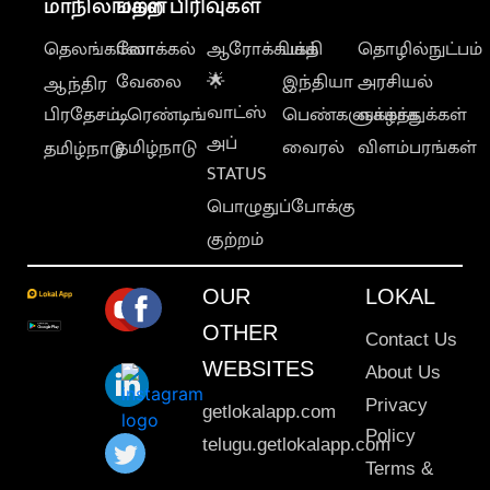
மாநிலங்கள்
மற்ற பிரிவுகள்
தெலங்கானா
லோக்கல்
ஆரோக்கியம்
பக்தி
தொழில்நுட்பம்
வேலை
🌟
இந்தியா
அரசியல்
ஆந்திர
வாட்ஸ்
பிரதேசம்
டிரெண்டிங்
பெண்களுக்காக
வாழ்த்துக்கள்
அப்
தமிழ்நாடு
வைரல்
விளம்பரங்கள்
தமிழ்நாடு
STATUS
பொழுதுப்போக்கு
குற்றம்
OUR
LOKAL
OTHER
Contact Us
WEBSITES
About Us
Privacy
getlokalapp.com
Policy
telugu.getlokalapp.com
Terms &