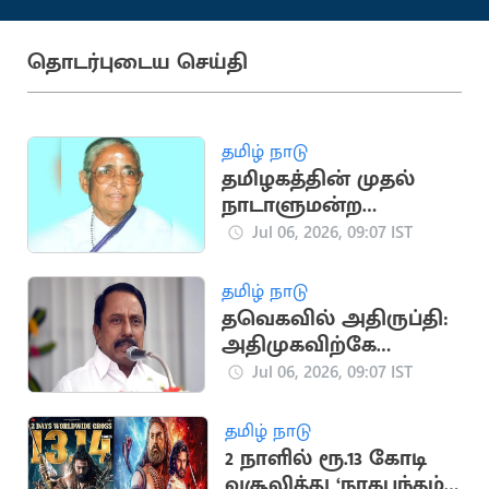
தொடர்புடைய செய்தி
தமிழ் நாடு
தமிழகத்தின் முதல்
நாடாளுமன்ற
உறுப்பினர் யார்
Jul 06, 2026, 09:07 IST
தெரியுமா?
தமிழ் நாடு
தவெகவில் அதிருப்தி:
அதிமுகவிற்கே
திரும்பும் முக்கிய
Jul 06, 2026, 09:07 IST
புள்ளிகள்
தமிழ் நாடு
2 நாளில் ரூ.13 கோடி
வசூலித்து ‘நாகபந்தம்’