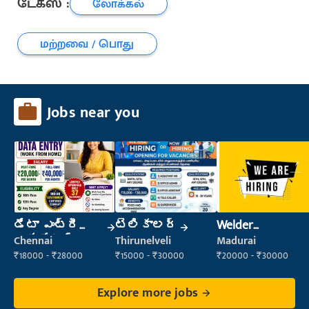
டேக்ஸ் :
லோக்கல்
மற்றவை / பொது
Jobs near you
డేటా ఎంట్రీ
టెలికాలర్
Welder
ఆపరేటర్
(Fabrication)
Chennai
Thirunelveli
Madurai
₹18000 - ₹28000
₹15000 - ₹30000
₹20000 - ₹30000
Explore more jobs