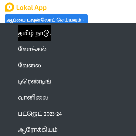
ஆப்பை டவுன்லோட் செய்யவும்
தமிழ் நாடு
லோக்கல்
வேலை
டிரெண்டிங்
வானிலை
பட்ஜெட் 2023-24
ஆரோக்கியம்