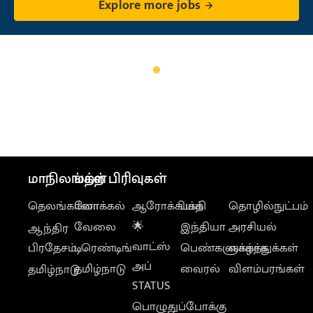
Explore more jobs
மாநிலங்கள்
மற்ற பிரிவுகள்
தெலங்கானா
லோக்கல்
ஆரோக்கியம்
பக்தி
தொழில்நுட்பம்
வேலை
🌟
இந்தியா
அரசியல்
ஆந்திர
வாட்ஸ்
பிரதேசம்
டிரெண்டிங்
பெண்களுக்காக
வாழ்த்துக்கள்
அப்
தமிழ்நாடு
வைரல்
விளம்பரங்கள்
தமிழ்நாடு
STATUS
பொழுதுப்போக்கு