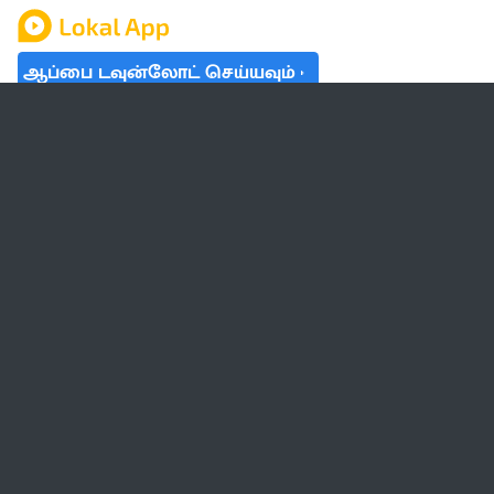
ஆப்பை டவுன்லோட் செய்யவும்
தமிழ் நாடு
லோக்கல்
வேலை
டிரெண்டிங்
வானிலை
பட்ஜெட் 2023-24
ஆரோக்கியம்