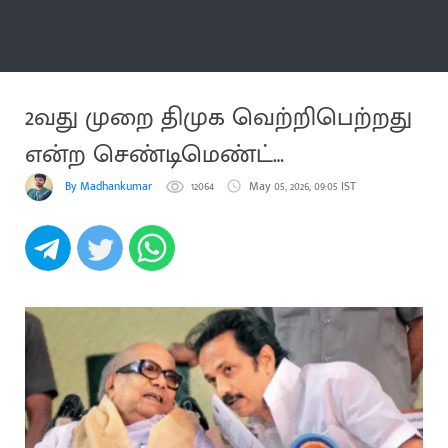
மேலும்
2வது முறை திமுக வெற்றிபெற்றது
என்ற செண்டிமெண்ட்
உறுதியானது
By Madhankumar
12064
May 05, 2026, 09:05 IST