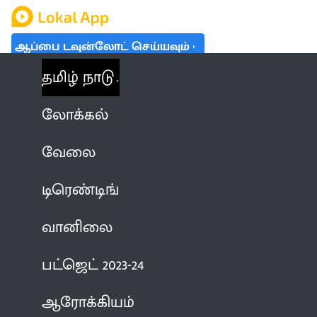
ஆப்பை டவுன்லோட் செய்யவும்
தமிழ் நாடு
லோக்கல்
வேலை
டிரெண்டிங்
வானிலை
பட்ஜெட் 2023-24
ஆரோக்கியம்