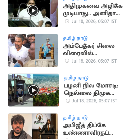
அதிமுகவை அழிக்க
முடியாது.. அனிதா
ராதாகிருஷ்ணன்
Jul 18, 2026, 05:07 IST
தமிழ் நாடு
அம்பேத்கர் சிலை
விரைவில்
திறக்கப்படும்..
Jul 18, 2026, 05:07 IST
அமைச்சர் வன்னி
அரசு
தமிழ் நாடு
பழனி நில மோசடி:
நெல்லை திமுக
பிரமுகர் வீட்டில்
Jul 18, 2026, 05:07 IST
சிபிசிஐடி ரெய்டு
தமிழ் நாடு
அபிஜீத் திப்கே
உண்ணாவிரதப்