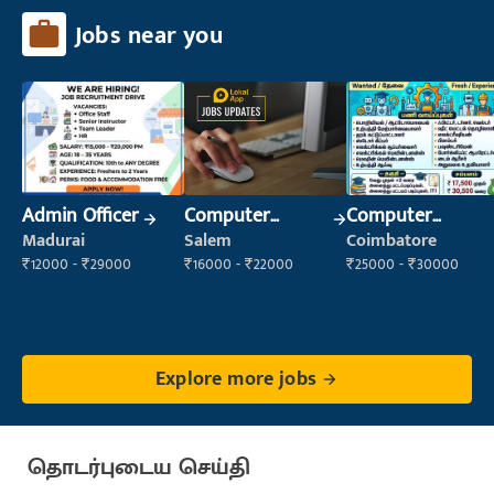
Jobs near you
Admin Officer
Computer
Computer
Operator
Operator
Madurai
Salem
Coimbatore
₹12000 - ₹29000
₹16000 - ₹22000
₹25000 - ₹30000
Explore more jobs
தொடர்புடைய செய்தி