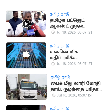
தமிழ் நாடு
தமிழக பட்ஜெட்
ஆகஸ்ட் முதல்
வாரத்தில் தாக்கல்:
Jul 18, 2026, 05:07 IST
அமைச்சர் தகவல்
தமிழ் நாடு
உலகின் மிக
மதிப்புமிக்க
நிறுவனமாக ஆப்பிள்
Jul 18, 2026, 05:07 IST
மீண்டும் முதலிடம்
தமிழ் நாடு
பைக் மீது லாரி மோதி
தாய், குழந்தை பரிதாப
பலி!
Jul 18, 2026, 05:07 IST
தமிழ் நாடு