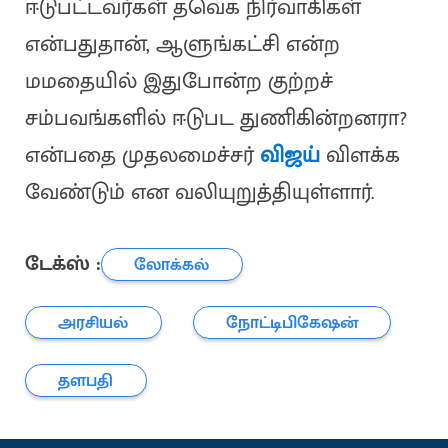
ஈடுபட்டவர்கள் தவெக நிர்வாகிகள்
என்பதுதான், ஆளுங்கட்சி என்ற
மமதையில் இதுபோன்ற குற்றச்
சம்பவங்களில் ஈடுபட துணிகின்றனரா?
என்பதை முதலமைச்சர்
விஜய்
விளக்க
வேண்டும் என வலியுறுத்தியுள்ளார்.
டேக்ஸ் :
லோக்கல்
அரசியல்
நோட்டிபிகேஷன்
தளபதி