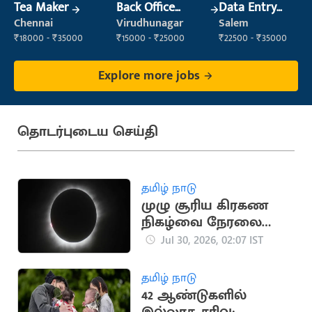
Tea Maker
Back Office
Data Entry
Executive
Operator
Chennai
Virudhunagar
Salem
(Administration)
₹18000 - ₹35000
₹15000 - ₹25000
₹22500 - ₹35000
Explore more jobs
தொடர்புடைய செய்தி
தமிழ் நாடு
முழு சூரிய கிரகண
நிகழ்வை நேரலை
செய்வதாக நாசா
Jul 30, 2026, 02:07 IST
அறிவிப்பு
தமிழ் நாடு
42 ஆண்டுகளில்