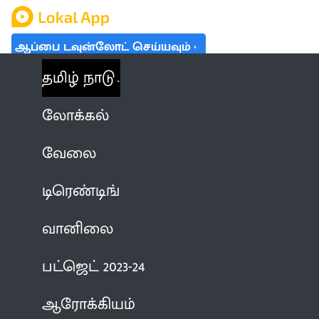
ஆப்பை டவுன்லோட் செய்யவும்
தமிழ் நாடு
லோக்கல்
வேலை
டிரெண்டிங்
வானிலை
பட்ஜெட் 2023-24
ஆரோக்கியம்