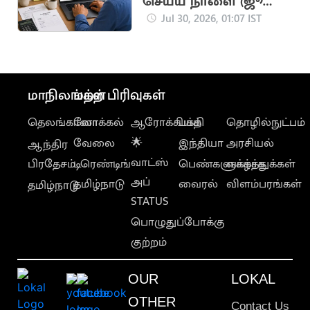
செய்ய நாளை (ஜூலை
31) கடைசி நாள்
Jul 30, 2026, 01:07 IST
மாநிலங்கள்
மற்ற பிரிவுகள்
தெலங்கானா
லோக்கல்
ஆரோக்கியம்
பக்தி
தொழில்நுட்பம்
வேலை
🌟
இந்தியா
அரசியல்
ஆந்திர
வாட்ஸ்
பிரதேசம்
டிரெண்டிங்
பெண்களுக்காக
வாழ்த்துக்கள்
அப்
தமிழ்நாடு
வைரல்
விளம்பரங்கள்
தமிழ்நாடு
STATUS
பொழுதுப்போக்கு
குற்றம்
OUR
LOKAL
OTHER
Contact Us