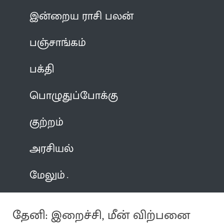
இன்றைய ராசி பலன்
பஞ்சாங்கம்
பக்தி
பொழுதுப்போக்கு
குற்றம்
அரசியல்
மேலும்
தேனி: இறைச்சி, மீன் விற்பனை