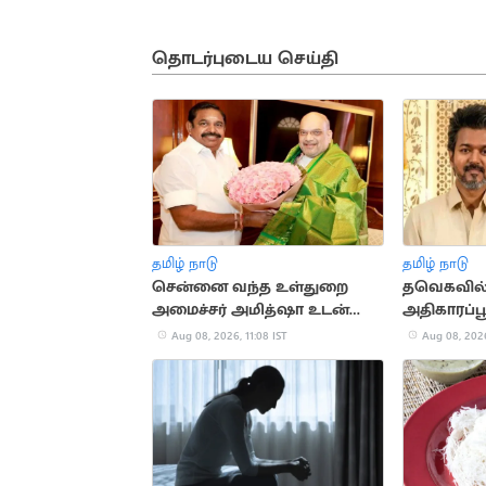
தொடர்புடைய செய்தி
தமிழ் நாடு
தமிழ் நாடு
சென்னை வந்த உள்துறை
தவெகவில
அமைச்சர் அமித்ஷா உடன்
அதிகாரப்ப
இபிஎஸ் சந்திப்பு
நடிகை த்ர
Aug 08, 2026, 11:08 IST
Aug 08, 2026