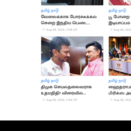
தமிழ் நாடு
தமிழ் நாடு
வேலைக்காக போர்ச்சுக்கல்
பூ போன்
சென்ற இந்திய பெண்..
இடியாப்பம
மதுபானக் கடையில்
குறிப்புகள்
Aug 08, 2026, 11:08 IST
Aug 08, 2026
விற்பனை
தமிழ் நாடு
தமிழ் நாடு
திமுக செயல்தலைவராக
ஹைதராபாத
உதயநிதி? விரைவில்
பிரிக்ஸ் 
அறிவிப்பு
தடுப்பு கூட்
Aug 08, 2026, 11:08 IST
Aug 08, 2026