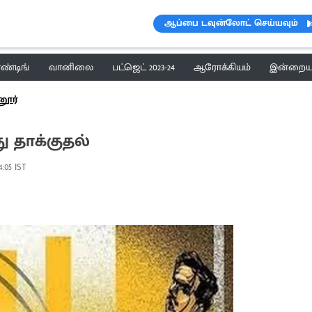
ஆப்பை டவுன்லோட் செய்யவும்
ெண்டிங்
வானிலை
பட்ஜெட் 2023-24
ஆரோக்கியம்
இன்றைய 
னூர்
 தாக்குதல்
4:05 IST