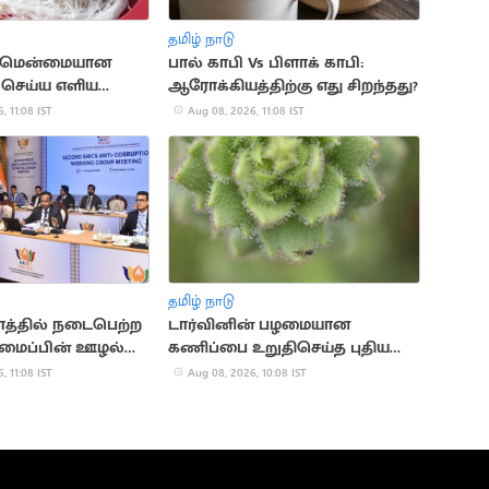
தமிழ் நாடு
ற மென்மையான
பால் காபி Vs பிளாக் காபி:
் செய்ய எளிய
ஆரோக்கியத்திற்கு எது சிறந்தது?
, 11:08 IST
Aug 08, 2026, 11:08 IST
தமிழ் நாடு
்தில் நடைபெற்ற
டார்வினின் பழமையான
அமைப்பின் ஊழல்
கணிப்பை உறுதிசெய்த புதிய
டம்
அறிவியல் ஆய்வு
, 11:08 IST
Aug 08, 2026, 10:08 IST