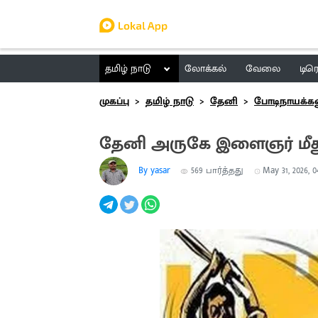
தமிழ் நாடு
லோக்கல்
வேலை
டிர
முகப்பு
தமிழ் நாடு
தேனி
போடிநாயக்க
தேனி அருகே இளைஞர் மீது
By yasar
569
பார்த்தது
May 31, 2026, 0