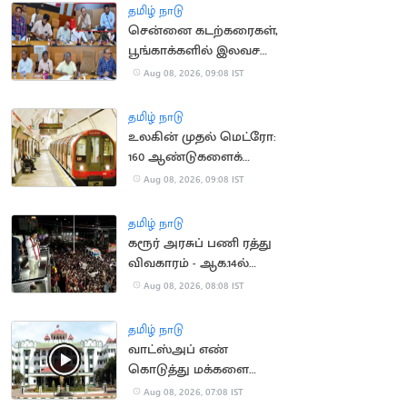
சோதனை
தமிழ் நாடு
சென்னை கடற்கரைகள்,
பூங்காக்களில் இலவச
Wi-Fi
Aug 08, 2026, 09:08 IST
தமிழ் நாடு
உலகின் முதல் மெட்ரோ:
160 ஆண்டுகளைக்
கடந்த லண்டன் ரயில்
Aug 08, 2026, 09:08 IST
பாதை
தமிழ் நாடு
கரூர் அரசுப் பணி ரத்து
விவகாரம் - ஆக.14ல்
விசாரணை
Aug 08, 2026, 08:08 IST
தமிழ் நாடு
வாட்ஸ்அப் எண்
கொடுத்து மக்களை
ஏமாற்ற வேண்டாம்:
Aug 08, 2026, 07:08 IST