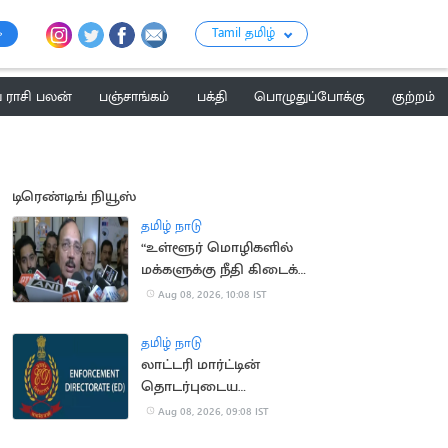
Tamil தமிழ்
ராசி பலன்
பஞ்சாங்கம்
பக்தி
பொழுதுப்போக்கு
குற்றம்
டிரெண்டிங் நியூஸ்
தமிழ் நாடு
“உள்ளூர் மொழிகளில்
மக்களுக்கு நீதி கிடைக்க
வேண்டும்”.. நீதிபதி
Aug 08, 2026, 10:08 IST
சூர்ய காந்த்
தமிழ் நாடு
லாட்டரி மார்ட்டின்
தொடர்புடைய
இடங்களில்
Aug 08, 2026, 09:08 IST
அமலாக்கத்துறை