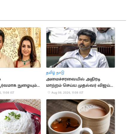
தமிழ் நாடு
்
அமைச்சரவையில் அதிரடி
ூர்வமாக நுழையும்
மாற்றம் செய்ய முதல்வர் விஜய்
ிஷா?
திட்டம்?
, 11:08 IST
Aug 08, 2026, 11:08 IST