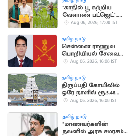
"காதில் பூ சுற்றிய
வேளாண் பட்ஜெட்"..
காவிரி டெல்டா
Aug 06, 2026, 17:08 IST
விவசாயிகள் சங்கம்
விமர்சனம்
தமிழ் நாடு
சென்னை ராணுவ
பொறியியல் சேவை
பிரிவின் தலைவராக
Aug 06, 2026, 16:08 IST
ஈஸ்வர் தத்
பொறுப்பேற்பு
தமிழ் நாடு
திருப்பதி கோயிலில்
ஒரே நாளில் ரூ.5.46
கோடி காணிக்கை
Aug 06, 2026, 16:08 IST
தமிழ் நாடு
"மாணவர்களின்
நலனில் அரசு சமரசம்