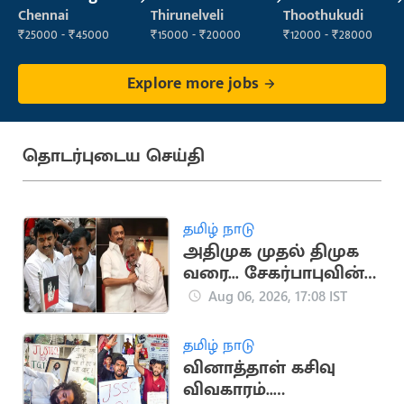
Manager
Chennai
Thirunelveli
Thoothukudi
₹25000 - ₹45000
₹15000 - ₹20000
₹12000 - ₹28000
Explore more jobs
தொடர்புடைய செய்தி
தமிழ் நாடு
அதிமுக முதல் திமுக
வரை... சேகர்பாபுவின்
அரசியல் பயணம்
Aug 06, 2026, 17:08 IST
தமிழ் நாடு
வினாத்தாள் கசிவு
விவகாரம்..