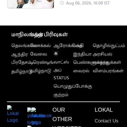
செய்யக் கூடாது"..
Aug 06, 2026, 16:08 IST
நயினார் நாகேந்திரன்
மாநிலங்கள்
மற்ற பிரிவுகள்
தெலங்கானா
லோக்கல்
ஆரோக்கியம்
பக்தி
தொழில்நுட்பம்
வேலை
🌟
இந்தியா
அரசியல்
ஆந்திர
வாட்ஸ்
பிரதேசம்
டிரெண்டிங்
பெண்களுக்காக
வாழ்த்துக்கள்
அப்
தமிழ்நாடு
வைரல்
விளம்பரங்கள்
தமிழ்நாடு
STATUS
பொழுதுப்போக்கு
குற்றம்
OUR
LOKAL
OTHER
Contact Us