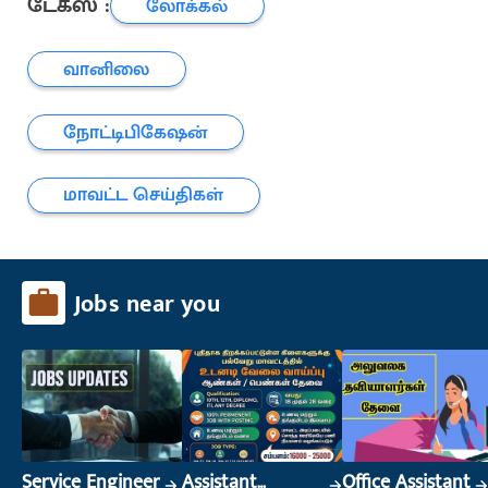
டேக்ஸ் :
லோக்கல்
வானிலை
நோட்டிபிகேஷன்
மாவட்ட செய்திகள்
Jobs near you
Service Engineer
Assistant
Office Assistant