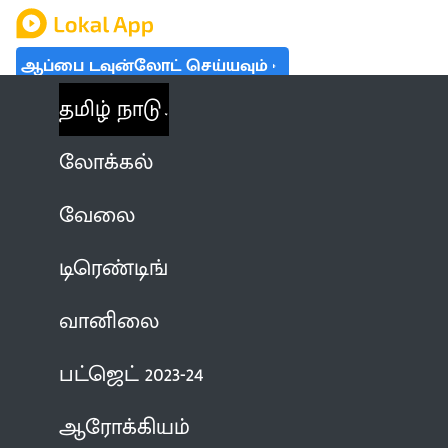
ஆப்பை டவுன்லோட் செய்யவும்
தமிழ் நாடு
லோக்கல்
வேலை
டிரெண்டிங்
வானிலை
பட்ஜெட் 2023-24
ஆரோக்கியம்