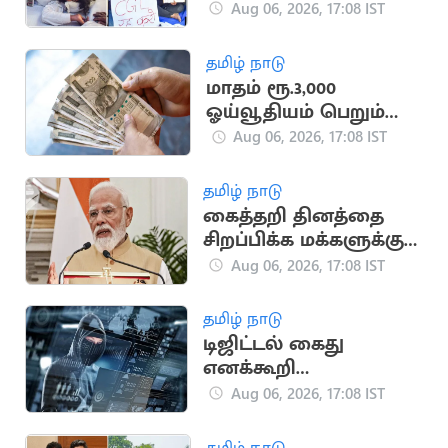
ஜார்க்கண்டில் 13-வது
Aug 06, 2026, 17:08 IST
நாளாக மாணவர்கள்
உண்ணாவிரதம்
தமிழ் நாடு
மாதம் ரூ.3,000
ஓய்வூதியம் பெறும்
அரசு திட்டம்
Aug 06, 2026, 17:08 IST
தமிழ் நாடு
கைத்தறி தினத்தை
சிறப்பிக்க மக்களுக்கு
பிரதமர் மோடி
Aug 06, 2026, 17:08 IST
அழைப்பு
தமிழ் நாடு
டிஜிட்டல் கைது
எனக்கூறி
முதியவரிடம் ரூ.46.50
Aug 06, 2026, 17:08 IST
லட்சம் மோசடி
தமிழ் நாடு