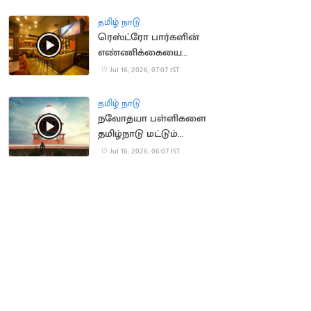
திடீரென மயக்கம்
தமிழ் நாடு
ரெஸ்ட்ரோ பார்களின்
எண்ணிக்கையை
அதிகரிக்க TN அரசு
Jul 16, 2026, 07:07 IST
திட்டம்?
தமிழ் நாடு
நவோதயா பள்ளிகளை
தமிழ்நாடு மட்டும்
நிராகரிப்பது ஏன்? -
Jul 16, 2026, 06:07 IST
உச்சநீதிமன்றம்