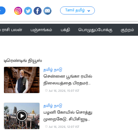
Tamil தமிழ்
ராசி பலன்
பஞ்சாங்கம்
பக்தி
பொழுதுப்போக்கு
குற்றம்
டிரெண்டிங் நியூஸ்
தமிழ் நாடு
சென்னை பூங்கா ரயில்
நிலையத்தை பிரதமர்
மோடி நாளை திறந்து
Jul 16, 2026, 15:07 IST
வைக்கிறார்
தமிழ் நாடு
பழனி கோயில் சொத்து
முறைகேடு.. சிபிசிஐடி
விசாரணை
Jul 16, 2026, 12:07 IST