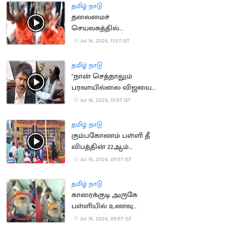
தமிழ் நாடு
தலைமைச்
செயலகத்தில்
தீக்குளிக்க முயன்ற
Jul 16, 2026, 11:07 IST
பெண்
தமிழ் நாடு
"நான் செத்தாலும்
பரவாயில்லை விஜயை
பாக்கணும்".. பெண்
Jul 16, 2026, 10:07 IST
போராட்டம்
தமிழ் நாடு
கும்பகோணம் பள்ளி தீ
விபத்தின் 22ஆம்
ஆண்டு நினைவு தினம்
Jul 16, 2026, 09:07 IST
அனுசரிப்பு
தமிழ் நாடு
காரைக்குடி அருகே
பள்ளியில் உணவு
சாப்பிட்ட மாணவிகள்
Jul 16, 2026, 09:07 IST