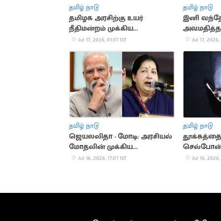
தமிழ் நாடு
தமிழ் நாடு
தமிழக அரசிற்கு உயர்
இனி வந்த
நீதிமன்றம் முக்கிய
அவமதித்
அறிவுறுத்தல்
நிச்சயம்
Jul 17, 2026, 01:07 IST
Jul 17, 2026,
தமிழ் நாடு
தமிழ் நாடு
ஜெயலலிதா - மோடி: அரசியல்
தூக்கத்தை
மோதலின் முக்கிய
செல்போன்.
தருணங்கள்
ஆபத்துகள
Jul 16, 2026, 17:07 IST
Jul 16, 2026,