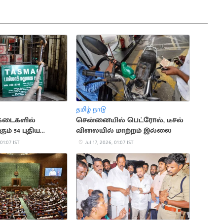
தமிழ் நாடு
 கடைகளில்
சென்னையில் பெட்ரோல், டீசல்
ம் 54 புதிய
விலையில் மாற்றம் இல்லை
மது வகைகள்
 01:07 IST
Jul 17, 2026, 01:07 IST