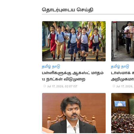
தொடர்புடைய செய்தி
தமிழ் நாடு
தமிழ் நாடு
பள்ளிகளுக்கு ஆகஸ்ட் மாதம்
டாஸ்மாக்
12 நாட்கள் விடுமுறை
அறிமுகமாகு
பிராண்ட் 
Jul 17, 2026, 02:07 IST
Jul 17, 2026,