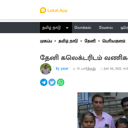
தமிழ் நாடு
லோக்கல்
வேலை
டிர
முகப்பு
தமிழ் நாடு
தேனி
பெரியகுளம்
தேனி கலெக்டரிடம் வணிகவ
By yasar
75
பார்த்தது
Jun 04, 2025, 14: