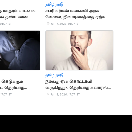
தமிழ் நாடு
ே மாதரம் பாடலை
சபரிவர்மன் மனைவி அரசு
தல் தண்டனை
வேலை, நிவாரணத்தை ஏற்க
மறுப்பு: அமைச்சர்கள்
 01:07 IST
Jul 17, 2026, 01:07 IST
ஏமாற்றத்துடன் திரும்பினர்
தமிழ் நாடு
 கெடுக்கும்
நமக்கு ஏன் கொட்டாவி
.. தெரியாத
வருகிறது?.. தெரியாத சுவாரஸ்ய
்
காரணங்கள்
 17:07 IST
Jul 16, 2026, 17:07 IST