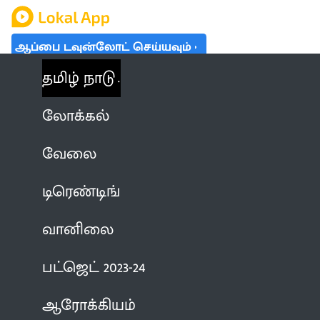
ஆப்பை டவுன்லோட் செய்யவும்
தமிழ் நாடு
லோக்கல்
வேலை
டிரெண்டிங்
வானிலை
பட்ஜெட் 2023-24
ஆரோக்கியம்