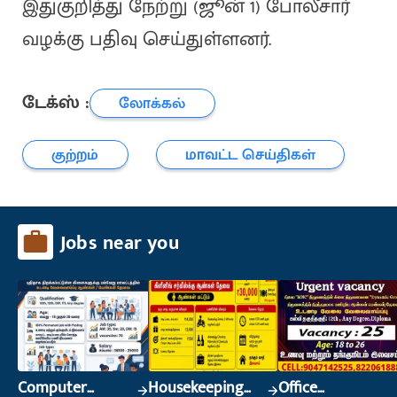
இதுகுறித்து நேற்று (ஜூன் 1) போலீசார்
வழக்கு பதிவு செய்துள்ளனர்.
டேக்ஸ் :
லோக்கல்
குற்றம்
மாவட்ட செய்திகள்
Jobs near you
Computer
Housekeeping
Office