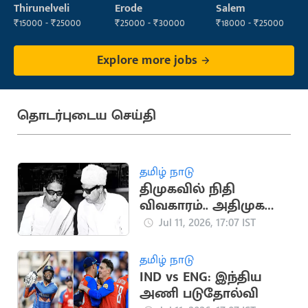
Operator
Staff
Maintenance
Thirunelveli
Erode
Salem
(Housekeeping)
Staff
₹15000 - ₹25000
₹25000 - ₹30000
₹18000 - ₹25000
Explore more jobs
தொடர்புடைய செய்தி
தமிழ் நாடு
திமுகவில் நிதி
விவகாரம்.. அதிமுக
உருவாக காரணமான
Jul 11, 2026, 17:07 IST
சம்பவம்
தமிழ் நாடு
IND vs ENG: இந்திய
அணி படுதோல்வி