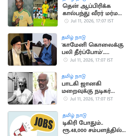
தென் ஆப்பிரிக்க
கால்பந்து வீரர் மர்ம
மரணம்
Jul 11, 2026, 17:07 IST
தமிழ் நாடு
'காமேனி கொலைக்கு
பலி தீர்ப்போம்'..
அமெரிக்கா,
Jul 11, 2026, 17:07 IST
இஸ்ரேலுக்கு மிரட்டல்
தமிழ் நாடு
பாடகி ஜானகி
மறைவுக்கு நடிகர்
ரஜினிகாந்த் இரங்கல்
Jul 11, 2026, 17:07 IST
தமிழ் நாடு
டிகிரி போதும்..
ரூ.48,000 சம்பளத்தில்