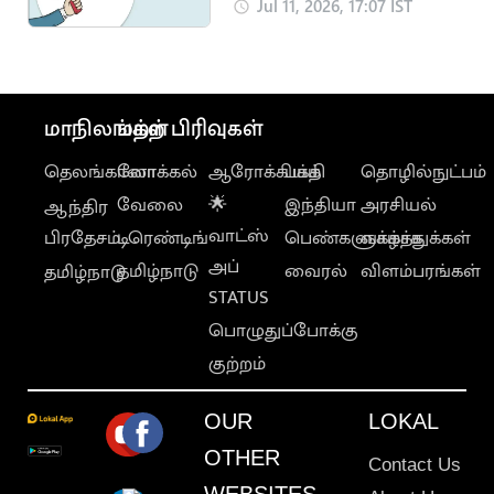
சூப்பர் வேலை
Jul 11, 2026, 17:07 IST
மாநிலங்கள்
மற்ற பிரிவுகள்
தெலங்கானா
லோக்கல்
ஆரோக்கியம்
பக்தி
தொழில்நுட்பம்
வேலை
🌟
இந்தியா
அரசியல்
ஆந்திர
வாட்ஸ்
பிரதேசம்
டிரெண்டிங்
பெண்களுக்காக
வாழ்த்துக்கள்
அப்
தமிழ்நாடு
வைரல்
விளம்பரங்கள்
தமிழ்நாடு
STATUS
பொழுதுப்போக்கு
குற்றம்
OUR
LOKAL
OTHER
Contact Us