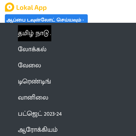
ஆப்பை டவுன்லோட் செய்யவும்
தமிழ் நாடு
லோக்கல்
வேலை
டிரெண்டிங்
வானிலை
பட்ஜெட் 2023-24
ஆரோக்கியம்