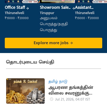
Office Staff
Showroom Sales
Assistant
Executive (Retail
Manager
Thirunelveli
Tiruppur
Thirunelveli
Sales)
₹15000 - ₹20000
அனுபவம்
₹15000 - ₹20000
பொருத்து/தகுதி
பொருத்து
Explore more jobs
தொடர்புடைய செய்தி
தமிழ் நாடு
ஆபரண தங்கத்தின்
விலை சவரனுக்கு
ரூ.560 உயர்ந்து
Jul 21, 2026, 04:07 IST