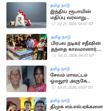
தமிழ் நாடு
இந்திய ரூபாயின்
மதிப்பு வரலாறு
காணாத வீழ்ச்சி
Jul 21, 2026, 04:07 IST
தமிழ் நாடு
பிரபல நடிகர் சதீஷின்
தந்தை காலமானார்..
உருக்கமான அஞ்சலி
Jul 21, 2026, 04:07 IST
தமிழ் நாடு
சேலம் மாவட்டம்
ஓமலூர் அருகே
வயதான தம்பதி
Jul 21, 2026, 03:07 IST
அடித்துக் கொலை
தமிழ் நாடு
திமுக எம்.எல்.ஏக்களை