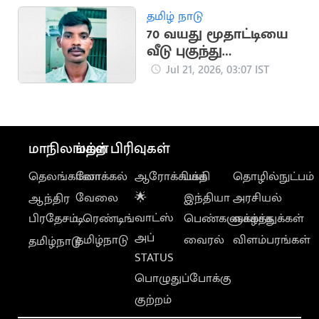
உத்தரவு
தமிழ் நாடு
70 வயது மூதாட்டியை
வீடு புகுந்து
பலாத்காரம் செய்த
Jul 21, 2026, 03:07 IST
இளைஞர்
மாநிலங்கள்
மற்ற பிரிவுகள்
தெலங்கானா
லோக்கல்
ஆரோக்கியம்
பக்தி
தொழில்நுட்பம்
வேலை
🌟
இந்தியா
அரசியல்
ஆந்திர
வாட்ஸ்
பிரதேசம்
டிரெண்டிங்
பெண்களுக்காக
வாழ்த்துக்கள்
அப்
தமிழ்நாடு
வைரல்
விளம்பரங்கள்
தமிழ்நாடு
STATUS
பொழுதுப்போக்கு
குற்றம்