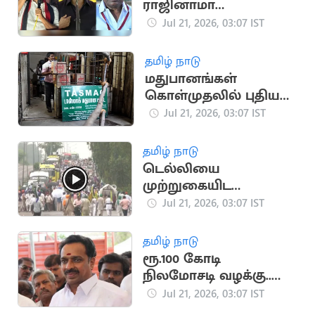
ராஜினாமா
செய்யச்சொல்லி
Jul 21, 2026, 03:07 IST
மிரட்டல்..? பரபரப்பு
தமிழ் நாடு
மதுபானங்கள்
கொள்முதலில் புதிய
நடைமுறை - ‘டாஸ்மாக்'
Jul 21, 2026, 03:07 IST
நிர்வாகம் அதிரடி
தமிழ் நாடு
டெல்லியை
முற்றுகையிட
விவசாயிகள் ஆயத்தம்
Jul 21, 2026, 03:07 IST
தமிழ் நாடு
ரூ.100 கோடி
நிலமோசடி வழக்கு..
எம்.ஆர்.விஜயபாசகர்
Jul 21, 2026, 03:07 IST
மீண்டும் ஆஜராக