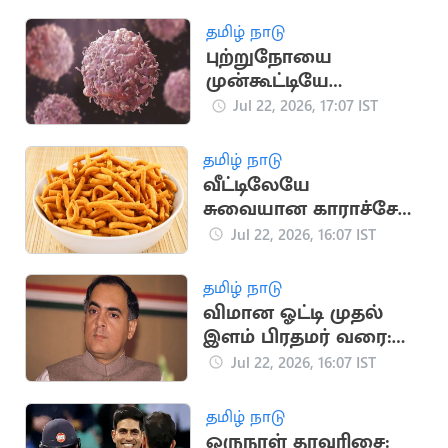
காரணங்கள் இதோ
தமிழ் நாடு
புற்றுநோயை
முன்கூட்டியே
கண்டறிய உதவும்
Jul 22, 2026, 17:07 IST
அறிகுறிகள்
தமிழ் நாடு
வீட்டிலேயே
சுவையான காராச்சேவு
தயாரிப்பது எப்படி?
Jul 22, 2026, 16:07 IST
தமிழ் நாடு
விமான ஓட்டி முதல்
இளம் பிரதமர் வரை:
ராஜீவ் காந்தி வரலாறு
Jul 22, 2026, 16:07 IST
தமிழ் நாடு
ஒருநாள் தரவரிசை: