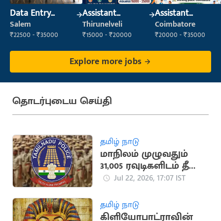
Data Entry
Assistant
Assistant
Operator
Manager
Manager
Salem
Thirunelveli
Coimbatore
₹22500 - ₹35000
₹15000 - ₹20000
₹20000 - ₹35000
Explore more jobs
தொடர்புடைய செய்தி
தமிழ் நாடு
மாநிலம் முழுவதும்
31,005 ரவுடிகளிடம் தீவிர
சோதனை:
Jul 22, 2026, 17:07 IST
காவல்துறை
அறிக்கை
தமிழ் நாடு
கிளியோபாட்ராவின்