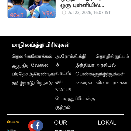
ஒரு புள்ளியில்
முதலிடத்தை இழந்த
Jul 22, 2026, 16:07 IST
கில்
மாநிலங்கள்
மற்ற பிரிவுகள்
தெலங்கானா
லோக்கல்
ஆரோக்கியம்
பக்தி
தொழில்நுட்பம்
வேலை
🌟
இந்தியா
அரசியல்
ஆந்திர
வாட்ஸ்
பிரதேசம்
டிரெண்டிங்
பெண்களுக்காக
வாழ்த்துக்கள்
அப்
தமிழ்நாடு
வைரல்
விளம்பரங்கள்
தமிழ்நாடு
STATUS
பொழுதுப்போக்கு
குற்றம்
OUR
LOKAL