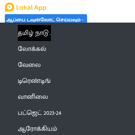
ஆப்பை டவுன்லோட் செய்யவும்
தமிழ் நாடு
லோக்கல்
வேலை
டிரெண்டிங்
வானிலை
பட்ஜெட் 2023-24
ஆரோக்கியம்