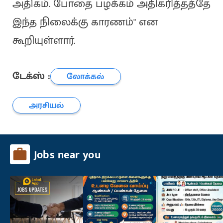
அதிகம். போதை பழக்கம் அதிகரித்தத்தே
இந்த நிலைக்கு காரணம்" என
கூறியுள்ளார்.
டேக்ஸ் :
லோக்கல்
அரசியல்
Jobs near you