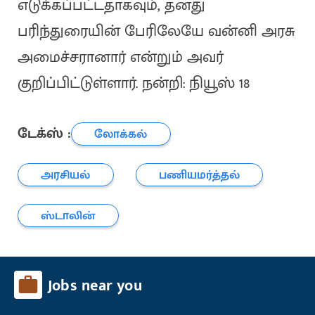
எடுக்கப்பட்டதாகவும், தனது
பரிந்துரையின் பேரிலேயே வன்னி அரசு
அமைச்சரானார் என்றும் அவர்
குறிப்பிட்டுள்ளார். நன்றி: நியூஸ் 18
டேக்ஸ் :
லோக்கல்
அரசியல்
பணியமர்த்தல்
ஸ்டாலின்
Jobs near you