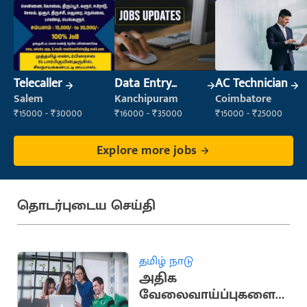
Telecaller
Data Entry
AC Technician
Operator
Salem
Kanchipuram
Coimbatore
₹15000 - ₹30000
₹16000 - ₹35000
₹15000 - ₹25000
Explore more jobs
தொடர்புடைய செய்தி
தமிழ் நாடு
அதிக
வேலைவாய்ப்புகளை