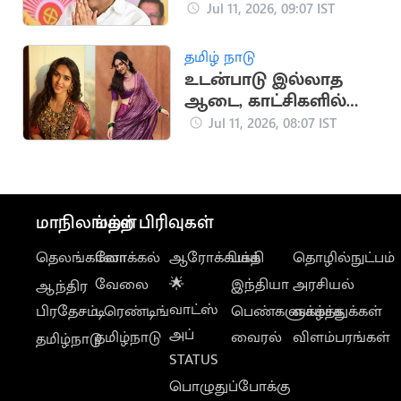
வேலை: ஈஸ்வரன்
Jul 11, 2026, 09:07 IST
கோரிக்கை
தமிழ் நாடு
உடன்பாடு இல்லாத
ஆடை, காட்சிகளில்
நடிக்க மாட்டேன்:
Jul 11, 2026, 08:07 IST
கயாடு லோஹர்
மாநிலங்கள்
மற்ற பிரிவுகள்
தெலங்கானா
லோக்கல்
ஆரோக்கியம்
பக்தி
தொழில்நுட்பம்
வேலை
🌟
இந்தியா
அரசியல்
ஆந்திர
வாட்ஸ்
பிரதேசம்
டிரெண்டிங்
பெண்களுக்காக
வாழ்த்துக்கள்
அப்
தமிழ்நாடு
வைரல்
விளம்பரங்கள்
தமிழ்நாடு
STATUS
பொழுதுப்போக்கு