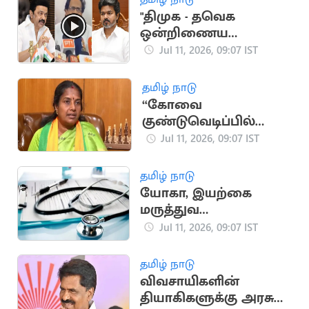
"திமுக - தவெக
ஒன்றிணைய
வேண்டும்".. சிபிஐ
Jul 11, 2026, 09:07 IST
வீரபாண்டியன் பேட்டி
தமிழ் நாடு
“கோவை
குண்டுவெடிப்பில்
கொல்லப்பட்டோர்
Jul 11, 2026, 09:07 IST
குடும்பங்களுக்கு அரசு
வேலை வழங்க
தமிழ் நாடு
வேண்டும்”
யோகா, இயற்கை
மருத்துவ
பட்டப்படிப்பிற்கு
Jul 11, 2026, 09:07 IST
ஆன்லைனில்
விண்ணப்பங்கள்
தமிழ் நாடு
வரவேற்பு
விவசாயிகளின்
தியாகிகளுக்கு அரசு