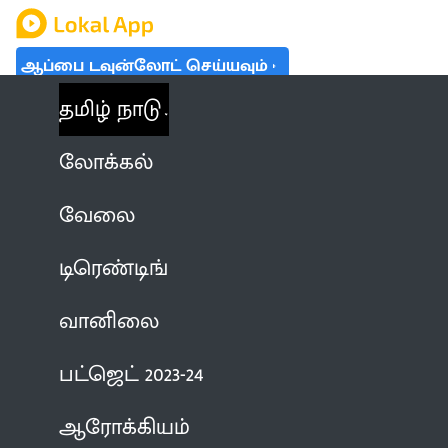
ஆப்பை டவுன்லோட் செய்யவும்
தமிழ் நாடு
லோக்கல்
வேலை
டிரெண்டிங்
வானிலை
பட்ஜெட் 2023-24
ஆரோக்கியம்