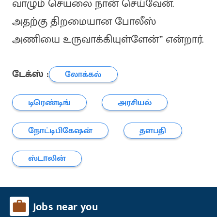
வாழும் செயலை நான் செய்வேன்.
அதற்கு திறமையான போலீஸ்
அணியை உருவாக்கியுள்ளேன்” என்றார்.
டேக்ஸ் :
லோக்கல்
டிரெண்டிங்
அரசியல்
நோட்டிபிகேஷன்
தளபதி
ஸ்டாலின்
Jobs near you