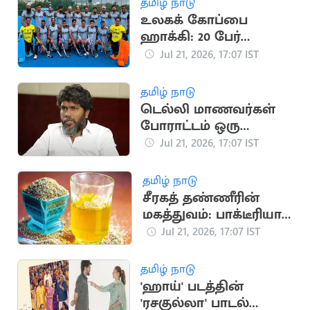
தமிழ் நாடு
உலகக் கோப்பை
ஹாக்கி: 20 பேர்
கொண்ட இந்திய
Jul 21, 2026, 17:07 IST
அணி அறிவிப்பு
தமிழ் நாடு
டெல்லி மாணவர்கள்
போராட்டம் ஒரு
தலைமுறையின்
Jul 21, 2026, 17:07 IST
ஒட்டுமொத்த கோபம்:
பா.ரஞ்சித்
தமிழ் நாடு
சீரகத் தண்ணீரின்
மகத்துவம்: பாக்டீரியா
தொற்று முதல் இதய
Jul 21, 2026, 17:07 IST
பாதுகாப்பு வரை
தமிழ் நாடு
'ஹாய்' படத்தின்
'ரசகுல்லா' பாடல்