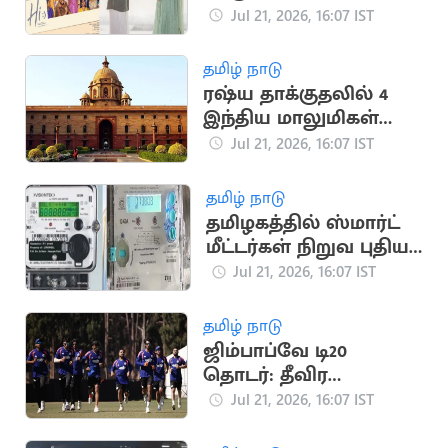
நாளை வெளியீடு
Jul 21, 2026, 16:07 IST
தமிழ் நாடு
ரஷ்ய தாக்குதலில் 4
இந்திய மாலுமிகள்
பலி: இந்தியா
Jul 21, 2026, 16:07 IST
கண்டனம்
தமிழ் நாடு
தமிழகத்தில் ஸ்மார்ட்
மீட்டர்கள் நிறுவ புதிய
டெண்டர் பணிகள்
Jul 21, 2026, 16:07 IST
தொடக்கம்
தமிழ் நாடு
ஜிம்பாப்வே டி20
தொடர்: தீவிர
பயிற்சியில் இந்திய
Jul 21, 2026, 16:07 IST
கிரிக்கெட் அணி