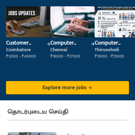
Customer
Computer
Computer
Support Officer
Operator
Operator
Coimbatore
Chennai
Thirunelveli
₹12500 - ₹40000
₹18000 - ₹27000
₹15000 - ₹25000
Explore more jobs
தொடர்புடைய செய்தி