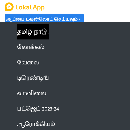
ஆப்பை டவுன்லோட் செய்யவும்
தமிழ் நாடு
லோக்கல்
வேலை
டிரெண்டிங்
வானிலை
பட்ஜெட் 2023-24
ஆரோக்கியம்