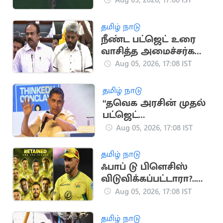
வீடியோ)
தமிழ் நாடு
நீண்ட பட்ஜெட் உரை
வாசித்த அமைச்சர்கள்
பட்டியலில் மரிய
Aug 05, 2026, 17:08 IST
வில்சன்
தமிழ் நாடு
“தவெக அரசின் முதல்
பட்ஜெட்
யதார்த்தமானது”..
Aug 05, 2026, 17:08 IST
பிரவீன் சக்ரவர்த்தி
கருத்து
தமிழ் நாடு
ஃபாப் டு பிளெசிஸ்
விடுவிக்கப்பட்டாரா?..
ஜோபர்க் சூப்பர் கிங்ஸ்
Aug 05, 2026, 17:08 IST
முடிவு அதிர்ச்சி
தமிழ் நாடு