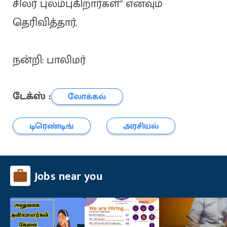
சிலர் புலம்புகிறார்கள்" எனவும்
தெரிவித்தார்.
நன்றி: பாலிமர்
டேக்ஸ் :
லோக்கல்
டிரெண்டிங்
அரசியல்
Jobs near you