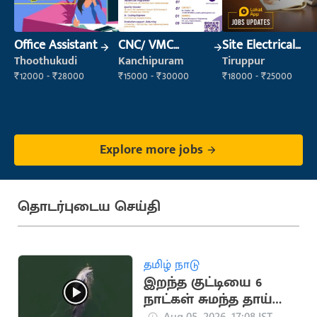
Office Assistant
CNC/ VMC
Site Electrical
Operator
Engineer
Thoothukudi
Kanchipuram
Tiruppur
₹12000 - ₹28000
₹15000 - ₹30000
₹18000 - ₹25000
Explore more jobs
தொடர்புடைய செய்தி
தமிழ் நாடு
இறந்த குட்டியை 6
நாட்கள் சுமந்த தாய்
டால்பின் (வைரல்
Aug 05, 2026, 17:08 IST