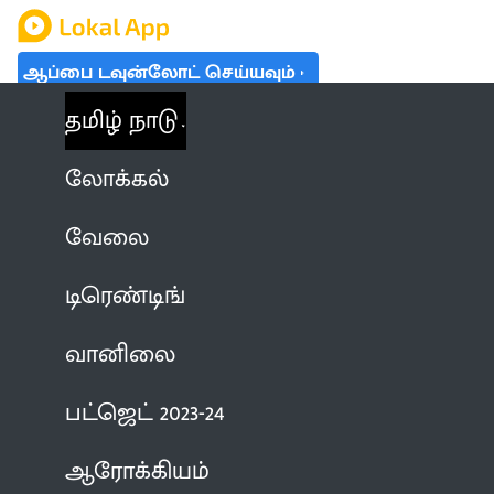
ஆப்பை டவுன்லோட் செய்யவும்
தமிழ் நாடு
லோக்கல்
வேலை
டிரெண்டிங்
வானிலை
பட்ஜெட் 2023-24
ஆரோக்கியம்