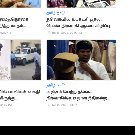
தமிழ் நாடு
ரிமைத்தொகை
தவெகவில் உட்கட்சி பூசல்..
டுத்த மாதம்
பெண் நிர்வாகி ஆடை கிழிப்பு
ாய்ப்பு
 02:07 IST
Jul 16, 2026, 02:07 IST
தமிழ் நாடு
ல் பாலியல் கைதி
லஞ்சம் பெற்ற தவெக
ருந்து
நிர்வாகிக்கு 15 நாள் நீதிமன்ற
டம்
காவல்
 01:07 IST
Jul 16, 2026, 01:07 IST