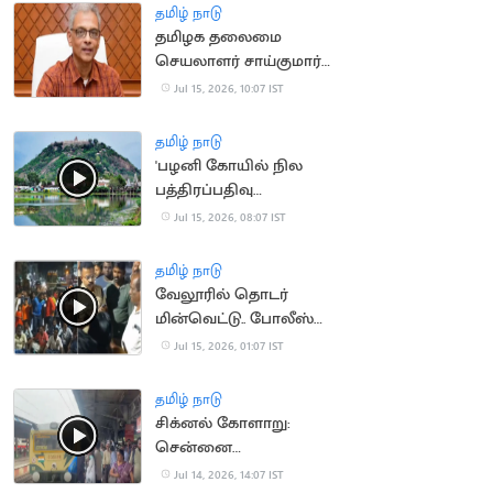
தமிழ் நாடு
தமிழக தலைமை
செயலாளர் சாய்குமார்
பதவிக்காலம் 6
Jul 15, 2026, 10:07 IST
மாதங்கள் நீட்டிப்பு
தமிழ் நாடு
'பழனி கோயில் நில
பத்திரப்பதிவு
செல்லாது'.. நீதிமன்றம்
Jul 15, 2026, 08:07 IST
தமிழ் நாடு
வேலூரில் தொடர்
மின்வெட்டு.. போலீஸ்
பேச்சால் சர்ச்சை
Jul 15, 2026, 01:07 IST
தமிழ் நாடு
சிக்னல் கோளாறு:
சென்னை
கடற்கரையில் புறநகர்
Jul 14, 2026, 14:07 IST