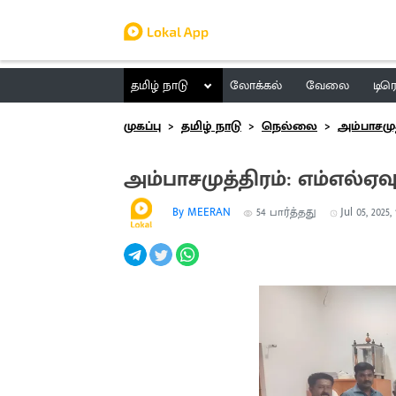
தமிழ் நாடு
லோக்கல்
வேலை
டிர
முகப்பு
தமிழ் நாடு
நெல்லை
அம்பாசமுத
அம்பாசமுத்திரம்: எம்எல்ஏவு
By MEERAN
54
பார்த்தது
Jul 05, 2025,