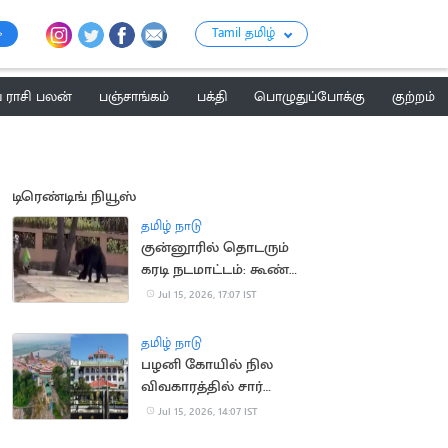
Tamil தமிழ்
ராசி பலன்
பஞ்சாங்கம்
பக்தி
பொழுதுப்போக்கு
குற்றம்
டிரெண்டிங் நியூஸ்
தமிழ் நாடு
குன்னூரில் தொடரும்
கரடி நடமாட்டம்: கூண்டு
வைக்க பொதுமக்கள்
Jul 15, 2026, 17:07 IST
கோரிக்கை
தமிழ் நாடு
பழனி கோயில் நில
விவகாரத்தில் சார்
பதிவாளர் கைதுக்கு
Jul 15, 2026, 14:07 IST
தடை