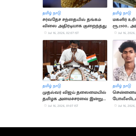
தமிழ் நாடு
தமிழ் நாடு
சர்வதேச சந்தையில் தங்கம்
மகளிர் உ
விலை அதிரடியாக குறைந்தது
ரூ.2500.. அ
வெளியாக வ
Jul 16, 2026, 02:07 IST
Jul 16, 2026,
தமிழ் நாடு
தமிழ் நாடு
முதல்வர் விஜய் தலைமையில்
சென்னையி
தமிழக அமைச்சரவை இன்று
போலீஸிடமி
கூடுகிறது!
தப்பியோட்
Jul 16, 2026, 01:07 IST
Jul 16, 2026,