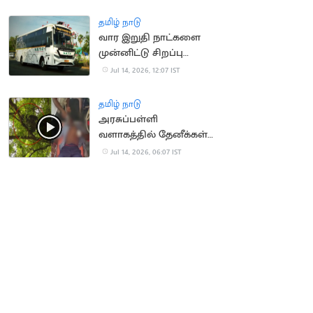
ரயில்கள் நிறுத்தம்
தமிழ் நாடு
வார இறுதி நாட்களை
முன்னிட்டு சிறப்பு
பேருந்துகள் இயக்கம்
Jul 14, 2026, 12:07 IST
தமிழ் நாடு
அரசுப்பள்ளி
வளாகத்தில் தேனீக்கள்
கொட்டி 50
Jul 14, 2026, 06:07 IST
மாணாக்கர்கள் காயம்