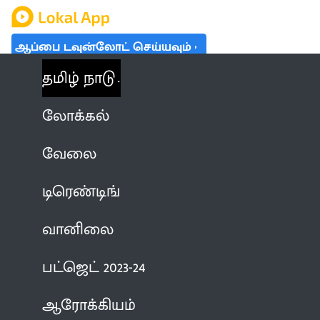
ஆப்பை டவுன்லோட் செய்யவும்
தமிழ் நாடு
லோக்கல்
வேலை
டிரெண்டிங்
வானிலை
பட்ஜெட் 2023-24
ஆரோக்கியம்