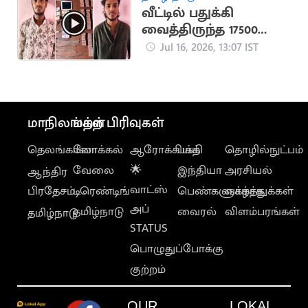
வீட்டில் பதுக்கி
வைத்திருந்த 17500
போதை மாத்திரைகள்
Jul 16, 2026, 13:07 IST
பறிமுதல்
மாநிலங்கள்
மற்ற பிரிவுகள்
தெலங்கானா
லோக்கல்
ஆரோக்கியம்
பக்தி
தொழில்நுட்பம்
வேலை
🌟
இந்தியா
அரசியல்
ஆந்திர
வாட்ஸ்
பிரதேசம்
டிரெண்டிங்
பெண்களுக்காக
வாழ்த்துக்கள்
அப்
தமிழ்நாடு
வைரல்
விளம்பரங்கள்
தமிழ்நாடு
STATUS
பொழுதுப்போக்கு
குற்றம்
OUR
LOKAL