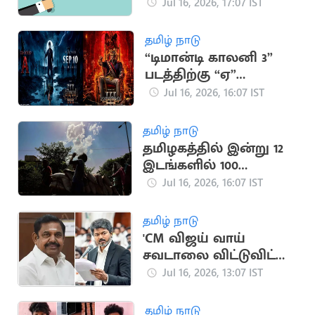
Jul 16, 2026, 17:07 IST
தமிழ் நாடு
“டிமான்டி காலனி 3”
படத்திற்கு “ஏ”
சான்றிதழ் வழங்கிய
Jul 16, 2026, 16:07 IST
தணிக்கை வாரியம்
தமிழ் நாடு
தமிழகத்தில் இன்று 12
இடங்களில் 100
டிகிரியை தாண்டிய
Jul 16, 2026, 16:07 IST
வெப்பம்
தமிழ் நாடு
'CM விஜய் வாய்
சவடாலை விட்டுவிட்டு
குடிநீர் தேவையை
Jul 16, 2026, 13:07 IST
பூர்த்தி பண்ணுங்க'
தமிழ் நாடு