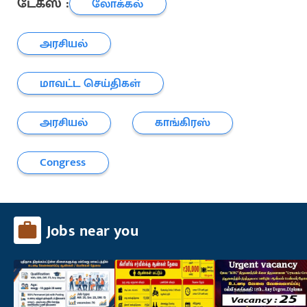
டேக்ஸ் :
லோக்கல்
அரசியல்
மாவட்ட செய்திகள்
அரசியல்
காங்கிரஸ்
Congress
Jobs near you