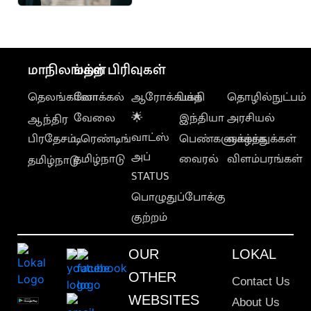
மனைவி
மாநிலங்கள்
மற்ற பிரிவுகள்
தெலங்கானா
லோக்கல்
ஆரோக்கியம்
பக்தி
தொழில்நுட்பம்
வேலை
🌟
இந்தியா
அரசியல்
ஆந்திர
வாட்ஸ்
பிரதேசம்
டிரெண்டிங்
பெண்களுக்காக
வாழ்த்துக்கள்
அப்
தமிழ்நாடு
வைரல்
விளம்பரங்கள்
தமிழ்நாடு
STATUS
பொழுதுப்போக்கு
குற்றம்
OUR
LOKAL
OTHER
Contact Us
WEBSITES
About Us