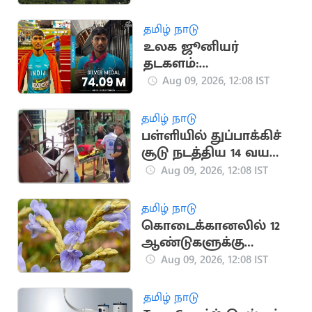
சிக்கல்
தமிழ் நாடு
உலக ஜூனியர்
தடகளம்:
வெள்ளிப்பதக்கம்
Aug 09, 2026, 12:08 IST
வென்ற இந்திய வீரர்
ஆஷிஷ் யாதவ்
தமிழ் நாடு
பள்ளியில் துப்பாக்கிச்
சூடு நடத்திய 14 வயது
மாணவன் தற்கொலை
Aug 09, 2026, 12:08 IST
தமிழ் நாடு
கொடைக்கானலில் 12
ஆண்டுகளுக்கு
ஒருமுறை பூக்கும்
Aug 09, 2026, 12:08 IST
நீலக்குறிஞ்சி மலர்கள்
பூக்கத் தொடங்கின!
தமிழ் நாடு