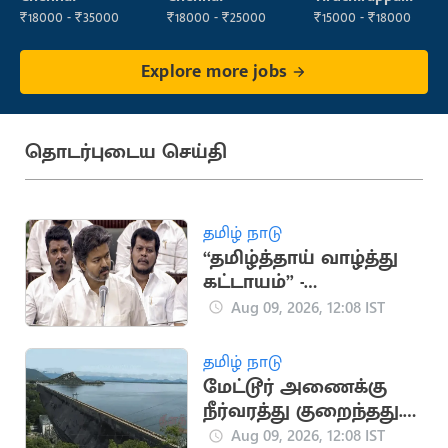
₹18000 - ₹35000
₹18000 - ₹25000
₹15000 - ₹18000
Explore more jobs
தொடர்புடைய செய்தி
தமிழ் நாடு
“தமிழ்த்தாய் வாழ்த்து
கட்டாயம்” -
சட்டப்பேரவையில்
Aug 09, 2026, 12:08 IST
நாளை
தனித்தீர்மானம்
தமிழ் நாடு
மேட்டூர் அணைக்கு
நீர்வரத்து குறைந்தது..
நீர்மட்டம் உயர்வதில்
Aug 09, 2026, 12:08 IST