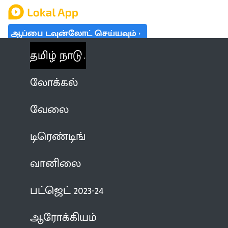
ஆப்பை டவுன்லோட் செய்யவும்
தமிழ் நாடு
லோக்கல்
வேலை
டிரெண்டிங்
வானிலை
பட்ஜெட் 2023-24
ஆரோக்கியம்