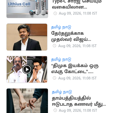
Type-C சார்ஜ் செய்யும்
வகையிலான
பேட்டரிகள் அறிமுகம்
Aug 09, 2026, 11:08 IST
தமிழ் நாடு
தேர்தலுக்காக
முதல்வர் விஜய்
ரூ.22.05 லட்சம் செலவு
Aug 09, 2026, 11:08 IST
தமிழ் நாடு
“திமுக இயக்கம் ஒரு
எஃகு கோட்டை”..
முன்னாள் அமைச்சர்
Aug 09, 2026, 11:08 IST
தங்கம் தென்னரசு
தமிழ் நாடு
தாம்பத்தியத்தில்
ஈடுபடாத கணவர் மீது
வழக்கு தொடர்ந்த
Aug 09, 2026, 11:08 IST